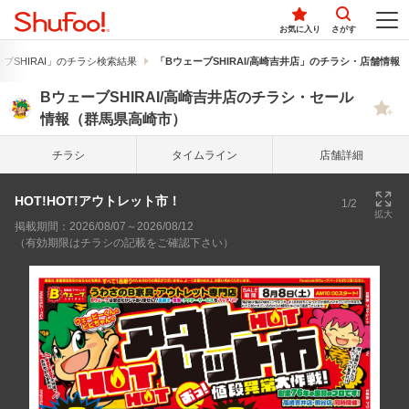
お気に入り
さがす
ブSHIRAI」のチラシ検索結果
「BウェーブSHIRAI/高崎吉井店」のチラシ・店舗情報
BウェーブSHIRAI/高崎吉井店のチラシ・セール
情報（群馬県高崎市）
チラシ
タイム
ライン
店舗詳細
HOT!HOT!アウトレット市！
1/2
拡大
掲載期間：2026/08/07～2026/08/12
（有効期限はチラシの記載をご確認下さい）