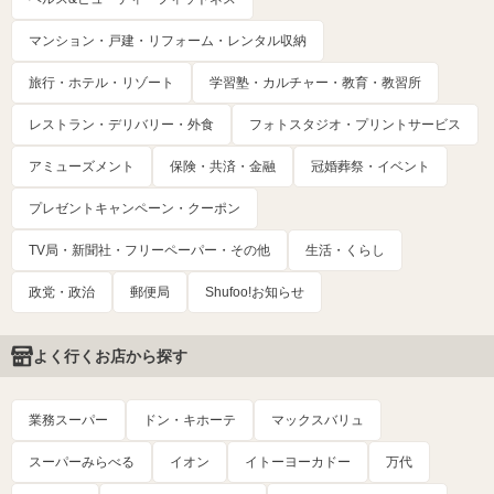
マンション・戸建・リフォーム・レンタル収納
旅行・ホテル・リゾート
学習塾・カルチャー・教育・教習所
レストラン・デリバリー・外食
フォトスタジオ・プリントサービス
アミューズメント
保険・共済・金融
冠婚葬祭・イベント
プレゼントキャンペーン・クーポン
TV局・新聞社・フリーペーパー・その他
生活・くらし
政党・政治
郵便局
Shufoo!お知らせ
よく行くお店から探す
業務スーパー
ドン・キホーテ
マックスバリュ
スーパーみらべる
イオン
イトーヨーカドー
万代