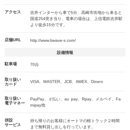
アクセス
吉井インターから車で5分、高崎市街地から来ると
国道254突き当り、電車の場合は、上信電鉄吉井駅
より徒歩15分です。
店舗URL
http://www.bwave-s.com/
設備情報
駐車場
70台
取り扱い
VISA、MASTER、JCB、AMEX、Diners
カード
取り扱い
PayPay、ｄ払い、au pay、Rpay、メルペイ、Fa
電子マネー
mipay他
併設
持ち帰りのお客様にオートマの軽トラック２時間
サービス
まで無料貸し出しを行っています。