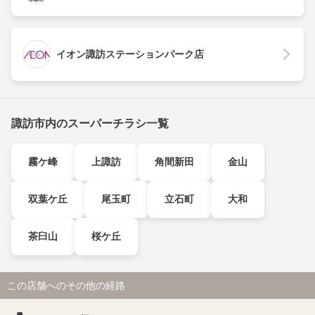
イオン諏訪ステーションパーク店
諏訪市内のスーパーチラシ一覧
霧ケ峰
上諏訪
角間新田
金山
双葉ケ丘
尾玉町
立石町
大和
茶臼山
桜ケ丘
この店舗へのその他の経路