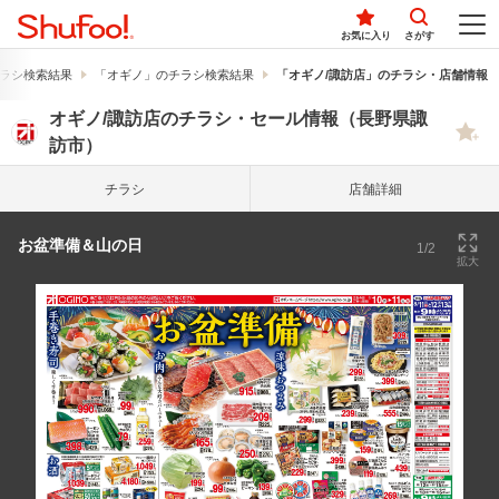
お気に入り
さがす
ラシ検索結果
「オギノ」のチラシ検索結果
「オギノ/諏訪店」のチラシ・店舗情報
オギノ/諏訪店のチラシ・セール情報（長野県諏
訪市）
チラシ
店舗詳細
お盆準備＆山の日
1/2
拡大