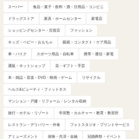
スーパー
食品・菓子・飲料・酒・日用品・コンビニ
ドラッグストア
家具・ホームセンター
家電店
ショッピングセンター・百貨店
ファッション
キッズ・ベビー・おもちゃ
眼鏡・コンタクト・ケア用品
車・バイク
スポーツ用品・自転車
携帯・通信・家電
通販・ネットショップ
花・ギフト・手芸
本・雑誌・音楽・DVD・映画・ゲーム
リサイクル
ヘルス&ビューティ・フィットネス
マンション・戸建・リフォーム・レンタル収納
旅行・ホテル・リゾート
学習塾・カルチャー・教育・教習所
レストラン・デリバリー・外食
フォトスタジオ・プリントサービス
アミューズメント
保険・共済・金融
冠婚葬祭・イベント