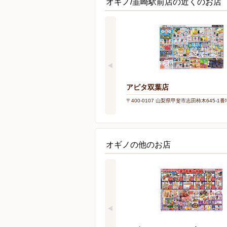
オギノ/韮崎駅前店の近くのお店
アピタ双葉店
〒400-0107 山梨県甲斐市志田柿木645-1番
オギノの他のお店