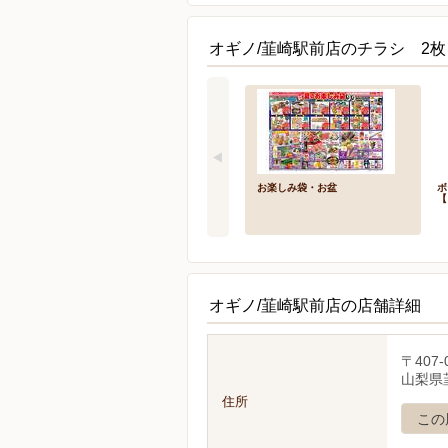
オギノ/韮崎駅前店のチラシ 2枚
お楽しみ袋・お盆
ボ
【
オギノ/韮崎駅前店の店舗詳細
〒407-
山梨県韮
住所
この