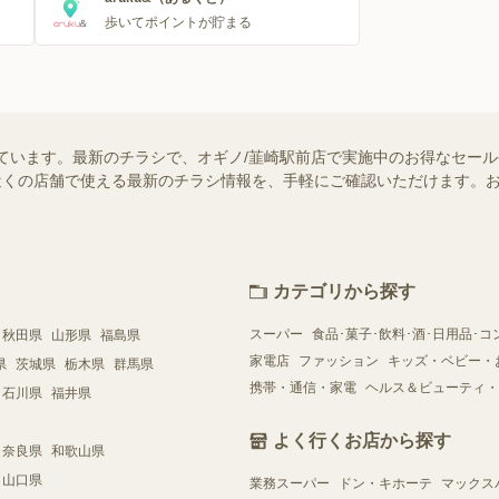
歩いてポイントが貯まる
ています。最新のチラシで、オギノ/韮崎駅前店で実施中のお得なセー
ではお近くの店舗で使える最新のチラシ情報を、手軽にご確認いただけます
カテゴリから探す
スーパー
食品･菓子･飲料･酒･日用品･コ
秋田県
山形県
福島県
家電店
ファッション
キッズ・ベビー・
県
茨城県
栃木県
群馬県
携帯・通信・家電
ヘルス＆ビューティ・
石川県
福井県
よく行くお店から探す
奈良県
和歌山県
山口県
業務スーパー
ドン・キホーテ
マックス