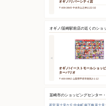
オギノ/リバーシティ店
〒409-3845 中央市山之神1122-32
オギノ/韮崎駅前店の近くのショ
オギノ/イーストモールショッ
ターバリオ
〒400-0862 山梨県甲府市朝気3-1-12
韮崎市のショッピングセンター
若宮
富士見ケ丘
中央町
南下條
富士見