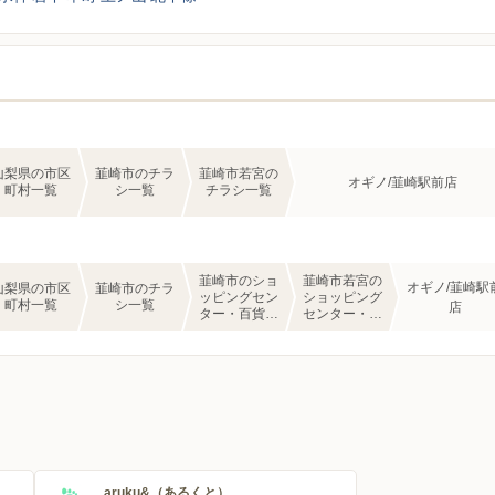
山梨県の市区
韮崎市のチラ
韮崎市若宮の
オギノ/韮崎駅前店
町村一覧
シ一覧
チラシ一覧
韮崎市のショ
韮崎市若宮の
オギノ/韮崎駅
山梨県の市区
韮崎市のチラ
ッピングセン
ショッピング
町村一覧
シ一覧
店
ター・百貨店
センター・百
のチラシ一覧
貨店のチラシ
一覧
aruku&（あるくと）