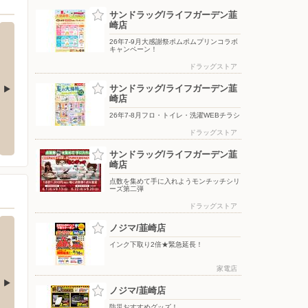
サンドラッグ/ライフガーデン韮
崎店
26年7-9月大感謝祭ポムポムプリンコラボ
キャンペーン！
ドラッグストア
サンドラッグ/ライフガーデン韮
崎店
26年7-8月フロ・トイレ・洗濯WEBチラシ
）ヘルシー・糖質と塩
ツルハドラッグ韮崎本町店
ウエル
食サイト
ドラッグストア
〒407-0024 山梨県韮崎市本町三丁目７番９号
〒407-0
サンドラッグ/ライフガーデン韮
崎店
点数を集めて手に入れようモンチッチシリ
ーズ第二弾
ドラッグストア
ノジマ/韮崎店
インク下取り2倍★緊急延長！
家電店
ノジマ/韮崎店
防災おすすめグッズ！