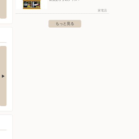
ピングセンター
7-1
家電店
もっと見る
双葉
志田字柿木645-1