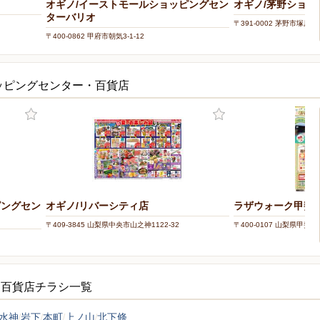
オギノ/イーストモールショッピングセン
オギノ/茅野ショッ
ターバリオ
〒391-0002 茅野市塚原1-1
〒400-0862 甲府市朝気3-1-12
ッピングセンター・百貨店
ピングセン
オギノ/リバーシティ店
ラザウォーク甲斐
〒409-3845 山梨県中央市山之神1122-32
〒400-0107 山梨県甲斐市
・百貨店チラシ一覧
水神
岩下
本町
上ノ山
北下條