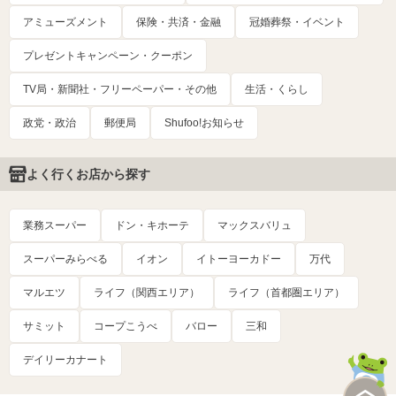
アミューズメント
保険・共済・金融
冠婚葬祭・イベント
プレゼントキャンペーン・クーポン
TV局・新聞社・フリーペーパー・その他
生活・くらし
政党・政治
郵便局
Shufoo!お知らせ
よく行くお店から探す
業務スーパー
ドン・キホーテ
マックスバリュ
スーパーみらべる
イオン
イトーヨーカドー
万代
マルエツ
ライフ（関西エリア）
ライフ（首都圏エリア）
サミット
コープこうべ
バロー
三和
デイリーカナート