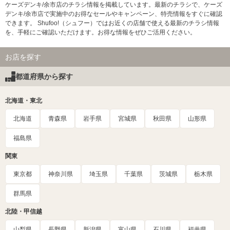
ケーズデンキ/余市店のチラシ情報を掲載しています。最新のチラシで、ケーズ
デンキ/余市店で実施中のお得なセールやキャンペーン、特売情報をすぐに確認
できます。 Shufoo!（シュフー）ではお近くの店舗で使える最新のチラシ情報
を、手軽にご確認いただけます。お得な情報をぜひご活用ください。
お店を探す
都道府県から探す
北海道・東北
北海道
青森県
岩手県
宮城県
秋田県
山形県
福島県
関東
東京都
神奈川県
埼玉県
千葉県
茨城県
栃木県
群馬県
北陸・甲信越
山梨県
長野県
新潟県
富山県
石川県
福井県