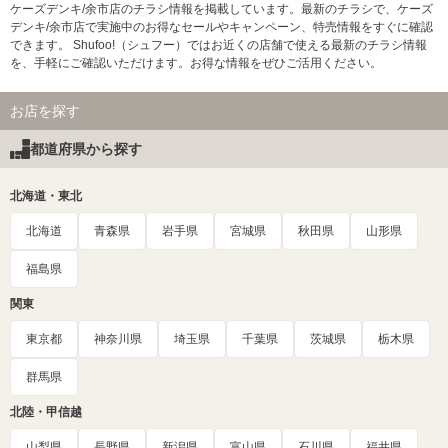
ケーズデンキ/余市店のチラシ情報を掲載しています。最新のチラシで、ケーズ
デンキ/余市店で実施中のお得なセールやキャンペーン、特売情報をすぐに確認
できます。 Shufoo!（シュフー）ではお近くの店舗で使える最新のチラシ情報
を、手軽にご確認いただけます。お得な情報をぜひご活用ください。
お店を探す
都道府県から探す
北海道・東北
北海道
青森県
岩手県
宮城県
秋田県
山形県
福島県
関東
東京都
神奈川県
埼玉県
千葉県
茨城県
栃木県
群馬県
北陸・甲信越
山梨県
長野県
新潟県
富山県
石川県
福井県