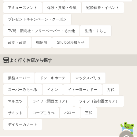
アミューズメント
保険・共済・金融
冠婚葬祭・イベント
プレゼントキャンペーン・クーポン
TV局・新聞社・フリーペーパー・その他
生活・くらし
政党・政治
郵便局
Shufoo!お知らせ
よく行くお店から探す
業務スーパー
ドン・キホーテ
マックスバリュ
スーパーみらべる
イオン
イトーヨーカドー
万代
マルエツ
ライフ（関西エリア）
ライフ（首都圏エリア）
サミット
コープこうべ
バロー
三和
デイリーカナート