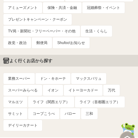
アミューズメント
保険・共済・金融
冠婚葬祭・イベント
プレゼントキャンペーン・クーポン
TV局・新聞社・フリーペーパー・その他
生活・くらし
政党・政治
郵便局
Shufoo!お知らせ
よく行くお店から探す
業務スーパー
ドン・キホーテ
マックスバリュ
スーパーみらべる
イオン
イトーヨーカドー
万代
マルエツ
ライフ（関西エリア）
ライフ（首都圏エリア）
サミット
コープこうべ
バロー
三和
デイリーカナート