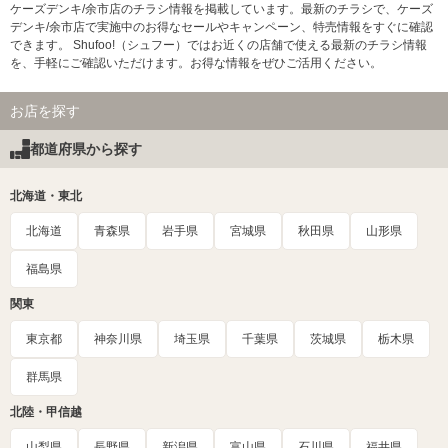
ケーズデンキ/余市店のチラシ情報を掲載しています。最新のチラシで、ケーズ
デンキ/余市店で実施中のお得なセールやキャンペーン、特売情報をすぐに確認
できます。 Shufoo!（シュフー）ではお近くの店舗で使える最新のチラシ情報
を、手軽にご確認いただけます。お得な情報をぜひご活用ください。
お店を探す
都道府県から探す
北海道・東北
北海道
青森県
岩手県
宮城県
秋田県
山形県
福島県
関東
東京都
神奈川県
埼玉県
千葉県
茨城県
栃木県
群馬県
北陸・甲信越
山梨県
長野県
新潟県
富山県
石川県
福井県