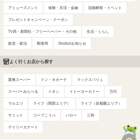
アミューズメント
保険・共済・金融
冠婚葬祭・イベント
プレゼントキャンペーン・クーポン
TV局・新聞社・フリーペーパー・その他
生活・くらし
政党・政治
郵便局
Shufoo!お知らせ
よく行くお店から探す
業務スーパー
ドン・キホーテ
マックスバリュ
スーパーみらべる
イオン
イトーヨーカドー
万代
マルエツ
ライフ（関西エリア）
ライフ（首都圏エリア）
サミット
コープこうべ
バロー
三和
デイリーカナート