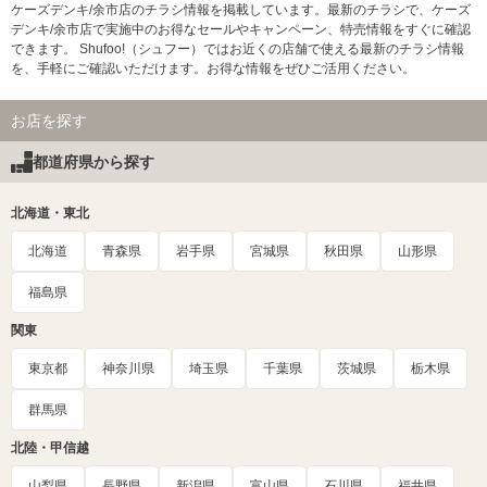
ケーズデンキ/余市店のチラシ情報を掲載しています。最新のチラシで、ケーズ
デンキ/余市店で実施中のお得なセールやキャンペーン、特売情報をすぐに確認
できます。 Shufoo!（シュフー）ではお近くの店舗で使える最新のチラシ情報
を、手軽にご確認いただけます。お得な情報をぜひご活用ください。
お店を探す
都道府県から探す
北海道・東北
北海道
青森県
岩手県
宮城県
秋田県
山形県
福島県
関東
東京都
神奈川県
埼玉県
千葉県
茨城県
栃木県
群馬県
北陸・甲信越
山梨県
長野県
新潟県
富山県
石川県
福井県