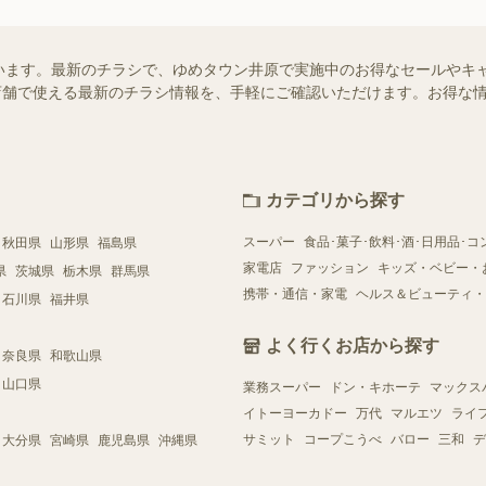
います。最新のチラシで、ゆめタウン井原で実施中のお得なセールやキ
近くの店舗で使える最新のチラシ情報を、手軽にご確認いただけます。お得な
カテゴリから探す
スーパー
食品･菓子･飲料･酒･日用品･コ
秋田県
山形県
福島県
家電店
ファッション
キッズ・ベビー・
県
茨城県
栃木県
群馬県
携帯・通信・家電
ヘルス＆ビューティ・
石川県
福井県
よく行くお店から探す
奈良県
和歌山県
山口県
業務スーパー
ドン・キホーテ
マックス
イトーヨーカドー
万代
マルエツ
ライ
サミット
コープこうべ
バロー
三和
デ
大分県
宮崎県
鹿児島県
沖縄県