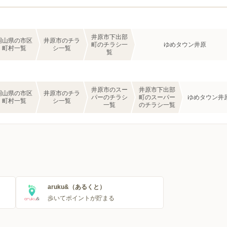
井原市下出部
岡山県の市区
井原市のチラ
町のチラシ一
ゆめタウン井原
町村一覧
シ一覧
覧
井原市のスー
井原市下出部
岡山県の市区
井原市のチラ
パーのチラシ
町のスーパー
ゆめタウン井
町村一覧
シ一覧
一覧
のチラシ一覧
aruku&（あるくと）
歩いてポイントが貯まる