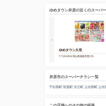
ゆめタウン井原の近くのスーパ
ゆめタウン久世
〒719-3204 岡山県真庭市惣170
井原市のスーパーチラシ一覧
下出部町
笹賀町
大江町
上出部町
上出
この店舗へのその他の経路