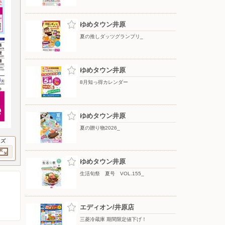
ゆめタウン井原
夏の推しダッツグランプリ_
ゆめタウン井原
8月知っ得カレンダー
ゆめタウン井原
夏の贈り物2026_
イズ
ゆめタウン井原
生活旬祭 夏号 VOL.155_
エディオン/井原店
三菱冷蔵庫 期間限定値下げ！