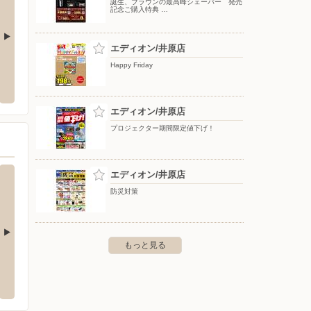
誕生、ブラウンの最高峰シェーバー 発売
記念ご購入特典 …
エディオン/井原店
ゆめタウン倉敷
買取大
Happy Friday
内市邑久町尾張268
〒710-0834 岡山県倉敷市笹沖1274-1
〒720-
エディオン/井原店
プロジェクター期間限定値下げ！
エディオン/井原店
防災対策
もっと見る
ゆめタウン倉敷
ゆめタ
阿部1700
〒710-0834 倉敷市笹沖1274-1
〒763-0