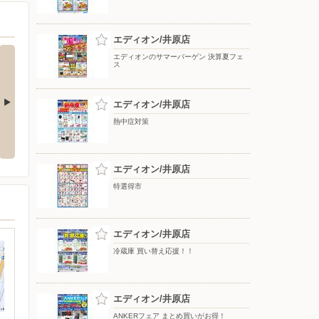
エディオン/井原店
エディオンのサマーバーゲン 決算夏フェ
ス
エディオン/井原店
熱中症対策
生活旬祭 夏号 VOL.155_
8月知っ得カレンダー
エディオン/井原店
特選得市
エディオン/井原店
冷蔵庫 買い替え応援！！
エディオン/井原店
ANKERフェア まとめ買いがお得！