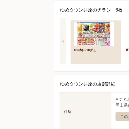
ゆめタウン井原のチラシ 6枚
8/6(木)-8/10(月)_
夏
ゆめタウン井原の店舗詳細
〒715-
岡山県
住所
この