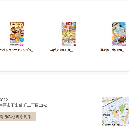
の推しダッツグランプリ_
8/4(火)〜8/31(月)_
夏の贈り物2026_
0022
井原市下出部町二丁目11-2
周辺の地図を見る