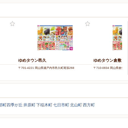
ー
ゆめタウン邑久
ゆめタウン倉敷
〒701-4221 岡山県瀬戸内市邑久町尾張268
〒710-0834 岡山県倉敷市
部町四季が丘
井原町
下稲木町
七日市町
北山町
西方町