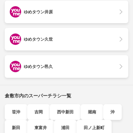
ゆめタウン井原
ゆめタウン久世
ゆめタウン邑久
倉敷市内のスーパーチラシ一覧
笹沖
吉岡
西中新田
堀南
沖
新田
東富井
浦田
田ノ上新町