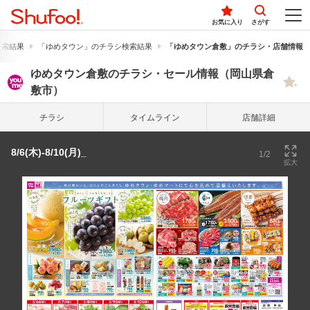
お気に入り
さがす
検索結果
「ゆめタウン」のチラシ検索結果
「ゆめタウン倉敷」のチラシ・店舗情報
ゆめタウン倉敷のチラシ・セール情報（岡山県倉
敷市）
チラシ
タイム
ライン
店舗詳細
8/6(木)-8/10(月)_
1/2
拡大