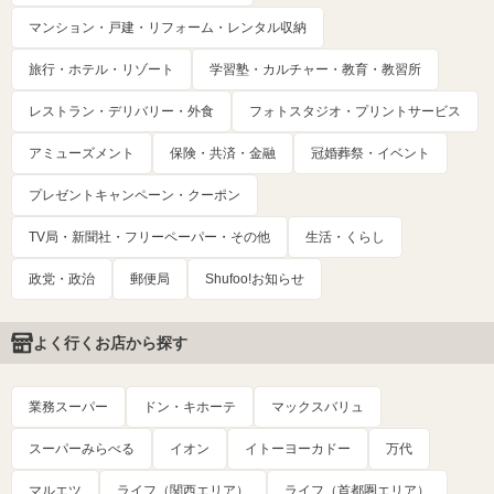
マンション・戸建・リフォーム・レンタル収納
旅行・ホテル・リゾート
学習塾・カルチャー・教育・教習所
レストラン・デリバリー・外食
フォトスタジオ・プリントサービス
アミューズメント
保険・共済・金融
冠婚葬祭・イベント
プレゼントキャンペーン・クーポン
TV局・新聞社・フリーペーパー・その他
生活・くらし
政党・政治
郵便局
Shufoo!お知らせ
よく行くお店から探す
業務スーパー
ドン・キホーテ
マックスバリュ
スーパーみらべる
イオン
イトーヨーカドー
万代
マルエツ
ライフ（関西エリア）
ライフ（首都圏エリア）