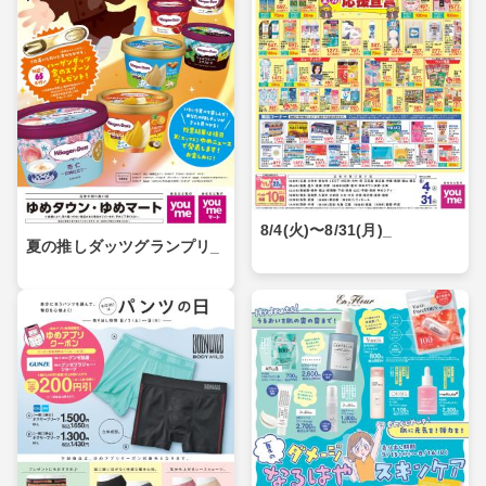
8/4(火)〜8/31(月)_
夏の推しダッツグランプリ_