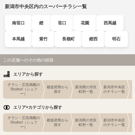
新潟市中央区内のスーパーチラシ一覧
南笹口
鐙
笹口
花園
西馬越
本馬越
紫竹
長嶺町
鐙西
明石
この店舗へのその他の経路
エリアから探す
チラシ・広告掲載の
都道府県から
新潟県の市区
新潟市中央区
Shufoo!（シュフ
探す
町村一覧
のチラシ一覧
ー）
エリア×カテゴリから探す
チラシ・広告掲載の
都道府県から
新潟県の市区
新潟市中央区
Shufoo!（シュフ
探す
町村一覧
のチラシ一覧
ー）