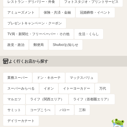
レストラン・デリバリー・外食
フォトスタジオ・プリントサービス
アミューズメント
保険・共済・金融
冠婚葬祭・イベント
プレゼントキャンペーン・クーポン
TV局・新聞社・フリーペーパー・その他
生活・くらし
政党・政治
郵便局
Shufoo!お知らせ
よく行くお店から探す
業務スーパー
ドン・キホーテ
マックスバリュ
スーパーみらべる
イオン
イトーヨーカドー
万代
マルエツ
ライフ（関西エリア）
ライフ（首都圏エリア）
サミット
コープこうべ
バロー
三和
デイリーカナート