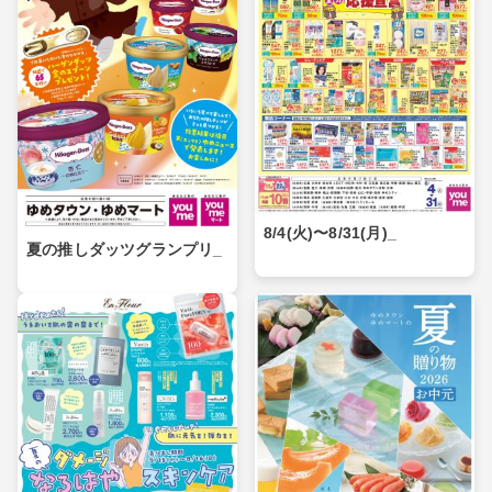
8/4(火)〜8/31(月)_
夏の推しダッツグランプリ_