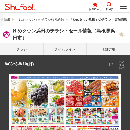
お気に入り
さがす
検索結果
「ゆめタウン」のチラシ検索結果
「ゆめタウン浜田」のチラシ・店舗情報
ゆめタウン浜田のチラシ・セール情報（島根県浜
田市）
チラシ
タイム
ライン
店舗詳細
8/6(木)-8/10(月)_
1/2
拡大