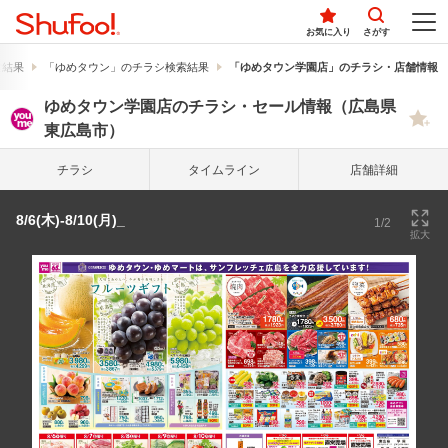
お気に入り
さがす
索結果
「ゆめタウン」のチラシ検索結果
「ゆめタウン学園店」のチラシ・店舗情報
ゆめタウン学園店のチラシ・セール情報（広島県
東広島市）
チラシ
タイム
ライン
店舗詳細
8/6(木)-8/10(月)_
1/2
拡大