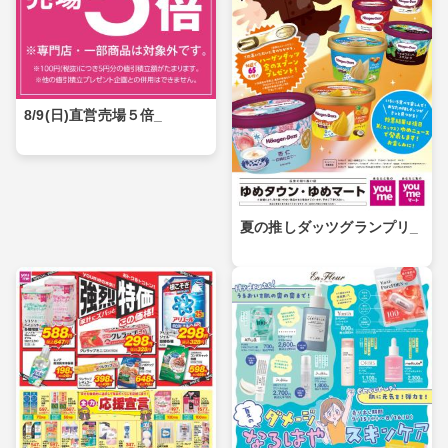
8/9(日)直営売場５倍_
夏の推しダッツグランプリ_