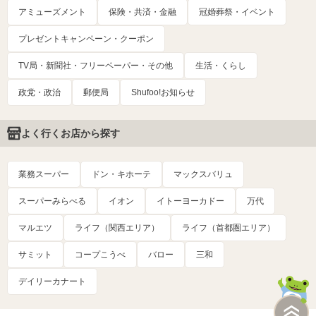
アミューズメント
保険・共済・金融
冠婚葬祭・イベント
プレゼントキャンペーン・クーポン
TV局・新聞社・フリーペーパー・その他
生活・くらし
政党・政治
郵便局
Shufoo!お知らせ
よく行くお店から探す
業務スーパー
ドン・キホーテ
マックスバリュ
スーパーみらべる
イオン
イトーヨーカドー
万代
マルエツ
ライフ（関西エリア）
ライフ（首都圏エリア）
サミット
コープこうべ
バロー
三和
デイリーカナート