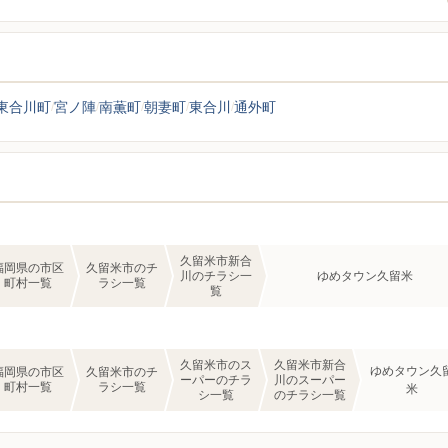
東合川町
宮ノ陣
南薫町
朝妻町
東合川
通外町
久留米市新合
福岡県の市区
久留米市のチ
川のチラシ一
ゆめタウン久留米
町村一覧
ラシ一覧
覧
久留米市のス
久留米市新合
ゆめタウン久
福岡県の市区
久留米市のチ
ーパーのチラ
川のスーパー
町村一覧
ラシ一覧
米
シ一覧
のチラシ一覧