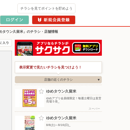
チラシを見てポイントを貯めよう
めタウン久留米」のチラシ・店舗情報
表示変更で見たいチラシを見つけよう！
店舗の近くのチラシ
ゆめタウン久留米
ゆめアプリ会員様限定！毎週土曜日は直営
売場５倍_
スーパー
ゆめタウン久留米
8/8(土)～8/16(日)_