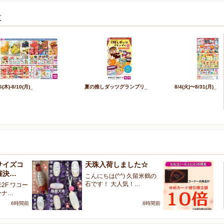
枚
6(木)-8/10(月)_
夏の推しダッツグランプリ_
8/4(火)〜8/31(月)_
サイズコ
天珠入荷しました☆
【
催決…
ー
こんにちは(^^) 久留米鶴の
石です！ 大人気！…
2F ワコー
こ
ーナ…
留
6時間前
8時間前