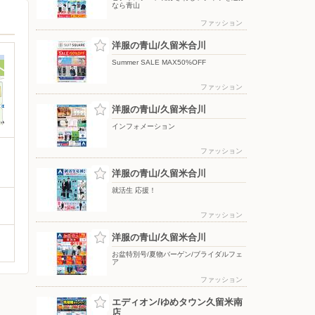
なら青山
ファッション
洋服の青山/久留米合川
Summer SALE MAX50%OFF
ファッション
洋服の青山/久留米合川
インフォメーション
ファッション
洋服の青山/久留米合川
就活生 応援！
ファッション
洋服の青山/久留米合川
お盆特別号/夏物バーゲン/ブライダルフェ
ア
ファッション
エディオン/ゆめタウン久留米南
店