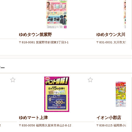
ゆめタウン筑紫野
ゆめタウン大川
〒818-0081 筑紫野市針摺東3丁目3-1
〒831-0031 大川市大字上
パー
ゆめマート上津
イオン小郡店
2
〒830-0056 福岡県久留米市本山2-8-12
〒838-0115 福岡県小郡