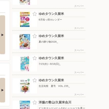
スーパー
ゆめタウン久留米
8月知っ得カレンダー
スーパー
ゆめタウン久留米
夏の贈り物2026_
8/1(土)〜8/9(日)_
8/6(木)〜8/16(日)
7
スーパー
ゆめタウン久留米
7/15(水)～8/16(日)_
スーパー
8/11まで】リカバリ
紳士フォーマルスーツ
ゆめタウン久留米
ウェア・コアレ…
半額！
生活旬祭 夏号 VOL.155_
んにちは！ ゆめタウン久
こんにちは＼(^o^)／ 2階紳
米 2階 直営・肌…
士服売場よりご案内…
スーパー
9時間前
9時間前
洋服の青山/久留米合川
ビジネスシーンにふさわしいシャツを選ぶ