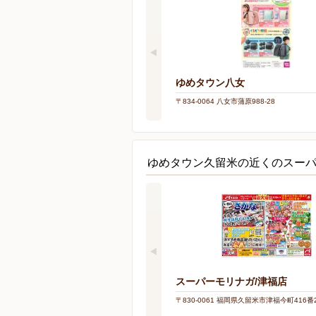
ゆめタウン八女
〒834-0064 八女市蒲原988-28
ゆめタウン久留米の近くのスー
スーパーモリナガ/津福店
〒830-0061 福岡県久留米市津福今町416番