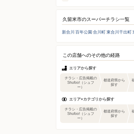
久留米市のスーパーチラシ一覧
新合川
百年公園
合川町
東合川干出町
この店舗へのその他の経路
エリアから探す
チラシ・広告掲載の
都道府県から
Shufoo!（シュフ
探す
ー）
エリア×カテゴリから探す
チラシ・広告掲載の
都道府県から
Shufoo!（シュフ
探す
ー）