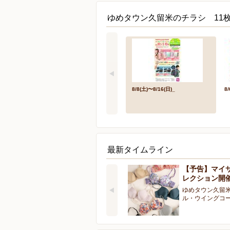
ゆめタウン久留米のチラシ 11
8/8(土)〜8/16(日)_
8/
最新タイムライン
【予告】マイ
レクション開
ゆめタウン久留米
ル・ウイングコ