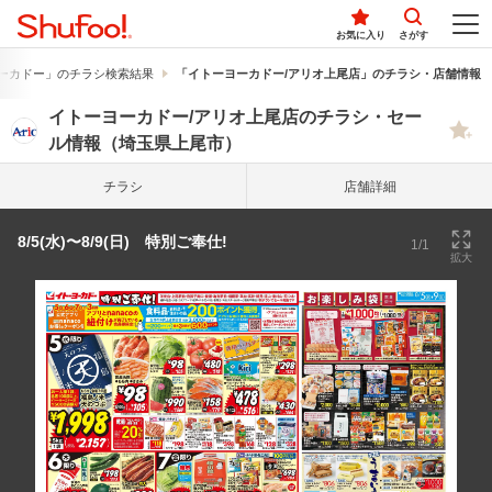
お気に入り
さがす
ーカドー」のチラシ検索結果
「イトーヨーカドー/アリオ上尾店」のチラシ・店舗情報
イトーヨーカドー/アリオ上尾店のチラシ・セー
ル情報（埼玉県上尾市）
チラシ
店舗詳細
8/5(水)〜8/9(日) 特別ご奉仕!
1/1
拡大