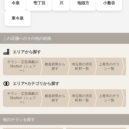
今泉
壱丁目
川
地頭方
小敷谷
東今泉
この店舗へのその他の経路
エリアから探す
チラシ・広告掲載の
都道府県から
埼玉県の市区
上尾市のチラ
Shufoo!（シュフ
探す
町村一覧
シ一覧
ー）
エリア×カテゴリから探す
チラシ・広告掲載の
都道府県から
埼玉県の市区
上尾市のチラ
Shufoo!（シュフ
探す
町村一覧
シ一覧
ー）
他のチラシを探す