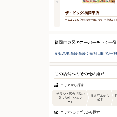
ザ・ビッグ/福岡東店
〒811-2233 福岡県糟屋郡志免町別府北2丁
福岡市東区のスーパーチラシ一
東浜
馬出
箱崎
箱崎ふ頭
郷口町
筥松
この店舗へのその他の経路
エリアから探す
チラシ・広告掲載の
都道府県から
Shufoo!（シュフ
探す
ー）
エリア×カテゴリから探す