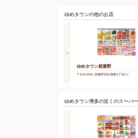
ゆめタウンの他のお店
ゆめタウン筑紫野
〒818-0081 筑紫野市針摺東3丁目3-1
ゆめタウン博多の近くのスーパ