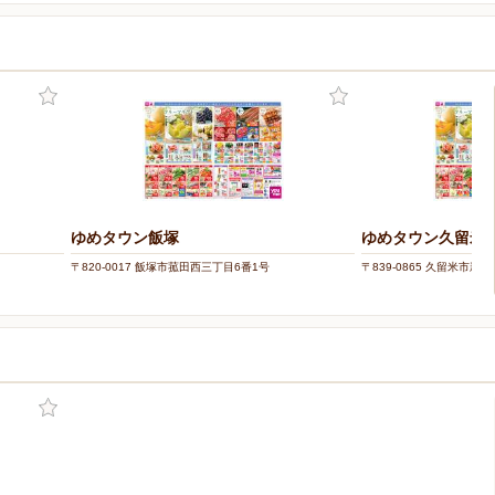
ゆめタウン飯塚
ゆめタウン久留米
〒820-0017 飯塚市菰田西三丁目6番1号
〒839-0865 久留米市新合
ー