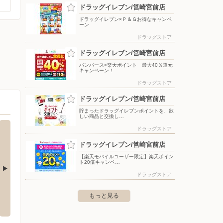
ドラッグイレブン/筥崎宮前店
ドラッグイレブン×Ｐ＆Ｇお得なキャンペ
ーン
ドラッグストア
ドラッグイレブン/筥崎宮前店
パンパース×楽天ポイント 最大40％還元
キャンペーン！
ドラッグストア
ドラッグイレブン/筥崎宮前店
貯まったドラッグイレブンポイントを、欲
しい商品と交換し…
ドラッグストア
ドラッグイレブン/筥崎宮前店
【楽天モバイルユーザー限定】楽天ポイン
ト20倍キャンペ…
ドラッグストア
モール福岡店
福岡県民共済の出張無料相談会（ボック
エディ
もっと見る
スタウン箱崎)
郡粕屋町大字酒殿字老ノ木192-1
〒819-
〒812-0053 福岡県福岡市東区箱崎4-7-55