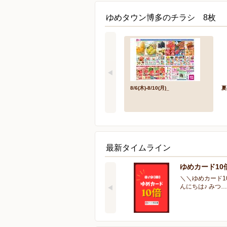
ゆめタウン博多のチラシ 8枚
8/6(木)-8/10(月)_
夏
最新タイムライン
ゆめカード10
＼＼ゆめカード1
んにちは♪ みつ…