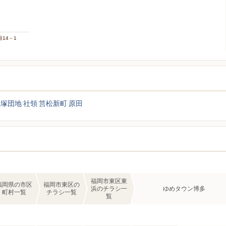
目14－1
覧
貝塚団地
社領
筥松新町
原田
福岡市東区東
福岡県の市区
福岡市東区の
浜のチラシ一
ゆめタウン博多
町村一覧
チラシ一覧
覧