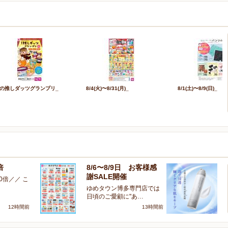
の推しダッツグランプリ_
8/4(火)〜8/31(月)_
8/1(土)〜8/9(日)_
倍
8/6〜8/9日 お客様感
ア
謝SALE開催
い
0倍／／ こ
ゆめタウン博多専門店では
こ
日頃のご愛顧に"あ…
ン
12時間前
13時間前