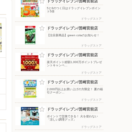
ドラッグイレブン/筥崎宮前店
5と6のつく日はドラッグイレブンポイン
ト5倍
ドラッグストア
ドラッグイレブン/筥崎宮前店
【注目新商品】green colaのお知らせ！
ドラッグストア
ドラッグイレブン/筥崎宮前店
楽天ポイント総額1,000万ポイントプレゼ
ントキャンペ…
ドラッグストア
ドラッグイレブン/筥崎宮前店
2,000円以上お買い上げの方限定！ 夏の福
引クーポン…
ドラッグストア
ドラッグイレブン/筥崎宮前店
ポイントで交換できる！ 火を使わない
「涼しい調理グッズ」
ドラッグストア