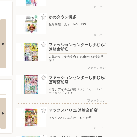
スーパー
ゆめタウン博多
生活旬祭 夏号 VOL.155_
スーパー
ファッションセンターしまむら/
筥崎宮前店
7/15(水)〜8/16(日)_
夏の贈り物2026_
人気のキャラ大集合！ お出かけ&帰省準
備！
ファッション
ファッションセンターしまむら/
筥崎宮前店
可愛いアイテムが盛りだくさん！ ベビ
ー・キッズフェア
・フルールよりお買
博多店限定★ゆめカー
ファッション
得情報のお知ら…
ド10・12倍セール
マックスバリュ/筥崎宮前店
んにちは！ 赤のレストラ
ゆめタウン博多店限定のオ
街横、バラエティ…
マックスバリュ九州 ８／６号
トクなご案内です♪ …
1日前
1日前
スーパー