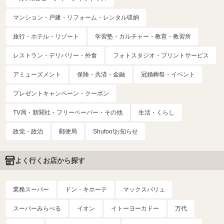
マンション・戸建・リフォーム・レンタル収納
旅行・ホテル・リゾート
学習塾・カルチャー・教育・教習所
レストラン・デリバリー・外食
フォトスタジオ・プリントサービス
アミューズメント
保険・共済・金融
冠婚葬祭・イベント
プレゼントキャンペーン・クーポン
TV局・新聞社・フリーペーパー・その他
生活・くらし
政党・政治
郵便局
Shufoo!お知らせ
よく行くお店から探す
業務スーパー
ドン・キホーテ
マックスバリュ
スーパーみらべる
イオン
イトーヨーカドー
万代