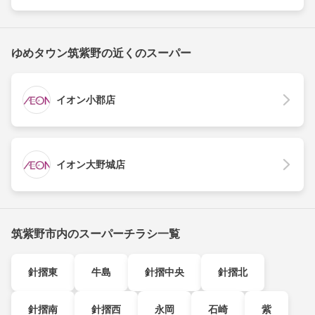
ゆめタウン筑紫野の近くのスーパー
イオン小郡店
イオン大野城店
筑紫野市内のスーパーチラシ一覧
針摺東
牛島
針摺中央
針摺北
針摺南
針摺西
永岡
石崎
紫