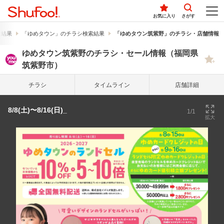
お気に入り
さがす
索結果
「ゆめタウン」のチラシ検索結果
「ゆめタウン筑紫野」のチラシ・店舗情報
ゆめタウン筑紫野のチラシ・セール情報（福岡県
筑紫野市）
チラシ
タイム
ライン
店舗詳細
8/8(土)〜8/16(日)_
1/1
拡大