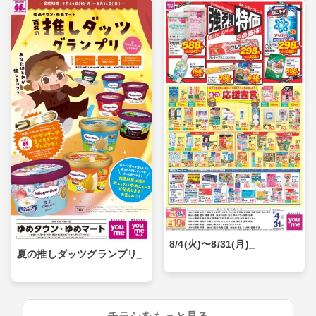
8/4(火)〜8/31(月)_
夏の推しダッツグランプリ_