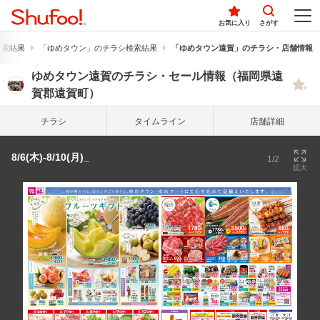
お気に入り
さがす
検索結果
「ゆめタウン」のチラシ検索結果
「ゆめタウン遠賀」のチラシ・店舗情報
ゆめタウン遠賀のチラシ・セール情報（福岡県遠
賀郡遠賀町）
チラシ
タイム
ライン
店舗詳細
8/6(木)-8/10(月)_
1/2
拡大