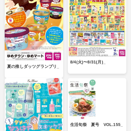
8/4(火)〜8/31(月)_
夏の推しダッツグランプリ_
生活旬祭 夏号 VOL.155_