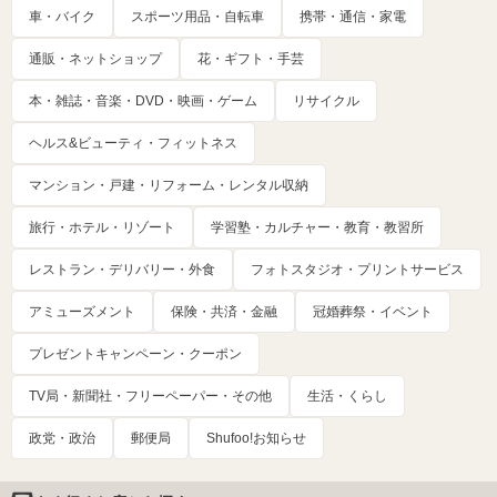
車・バイク
スポーツ用品・自転車
携帯・通信・家電
通販・ネットショップ
花・ギフト・手芸
本・雑誌・音楽・DVD・映画・ゲーム
リサイクル
ヘルス&ビューティ・フィットネス
マンション・戸建・リフォーム・レンタル収納
旅行・ホテル・リゾート
学習塾・カルチャー・教育・教習所
レストラン・デリバリー・外食
フォトスタジオ・プリントサービス
アミューズメント
保険・共済・金融
冠婚葬祭・イベント
プレゼントキャンペーン・クーポン
TV局・新聞社・フリーペーパー・その他
生活・くらし
政党・政治
郵便局
Shufoo!お知らせ