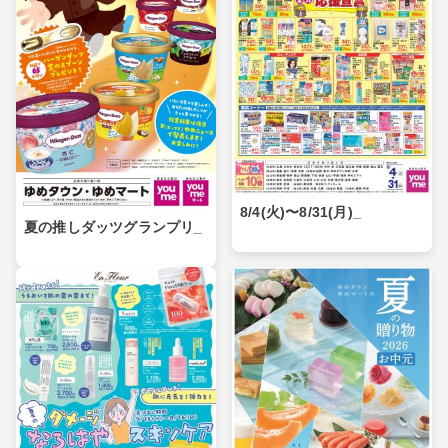
8/4(火)〜8/31(月)_
夏の推しダッツグランプリ_