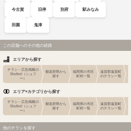
今古賀
旧停
別府
駅みなみ
田園
鬼津
この店舗へのその他の経路
エリアから探す
チラシ・広告掲載の
都道府県から
福岡県の市区
遠賀郡遠賀町
Shufoo!（シュフ
探す
町村一覧
のチラシ一覧
ー）
エリア×カテゴリから探す
チラシ・広告掲載の
都道府県から
福岡県の市区
遠賀郡遠賀町
Shufoo!（シュフ
探す
町村一覧
のチラシ一覧
ー）
他のチラシを探す