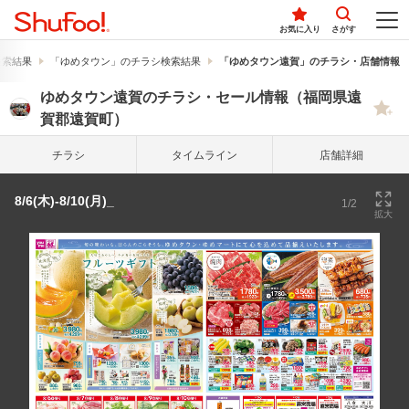
お気に入り
さがす
検索結果
「ゆめタウン」のチラシ検索結果
「ゆめタウン遠賀」のチラシ・店舗情報
ゆめタウン遠賀のチラシ・セール情報（福岡県遠
賀郡遠賀町）
チラシ
タイム
ライン
店舗詳細
8/6(木)-8/10(月)_
1/2
拡大