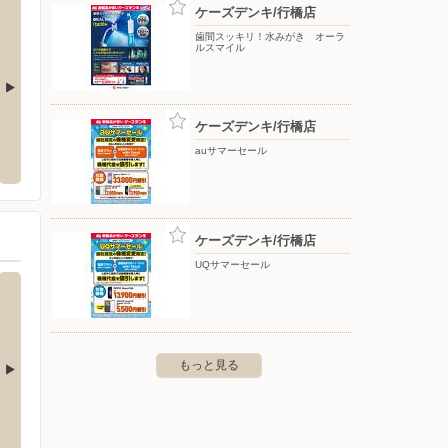
ケーズデンキ/行橋店
歯間スッキリ！水みがき オーラ
ルスマイル
ケーズデンキ/行橋店
ゆめタウン遠賀
洋服の
auサマーセール
田久2丁目1-1
〒811-4305 福岡県遠賀郡遠賀町松の本1丁目1-1
〒824-
ケーズデンキ/行橋店
UQサマーセール
もっと見る
ゆめタウン遠賀
ゆめシ
西三丁目6番1号
〒811-4305 遠賀郡遠賀町松の本1丁目1-1
〒751-