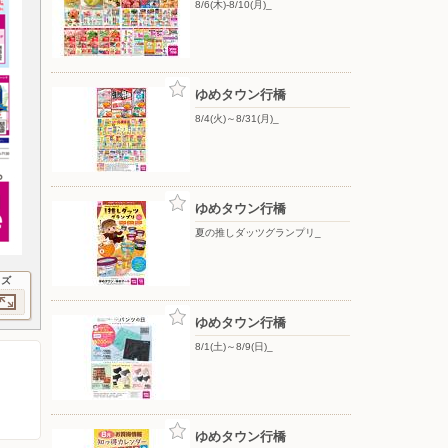
8/6(木)-8/10(月)_
ゆめタウン行橋
8/4(火)～8/31(月)_
ゆめタウン行橋
夏の推しダッツグランプリ_
イズ
ゆめタウン行橋
8/1(土)～8/9(日)_
ゆめタウン行橋