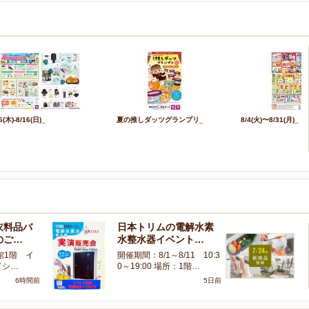
6(木)-8/16(日)_
夏の推しダッツグランプリ_
8/4(火)〜8/31(月)_
衣料品バ
日本トリムの電解水素
〈
のご…
水整水器イベント…
の
館1階 イ
開催期間：8/1～8/11 10:3
こ
ドシ…
0～19:00 場所：1階…
ゆ
6時間前
5日前