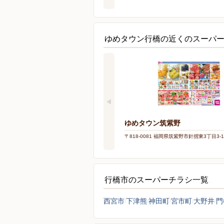
ゆめタウン行橋の近くのスーパ
ゆめタウン筑紫野
〒818-0081 福岡県筑紫野市針摺東3丁目3-1
行橋市のスーパーチラシ一覧
西宮市
下津熊
神田町
宮市町
大野井
門