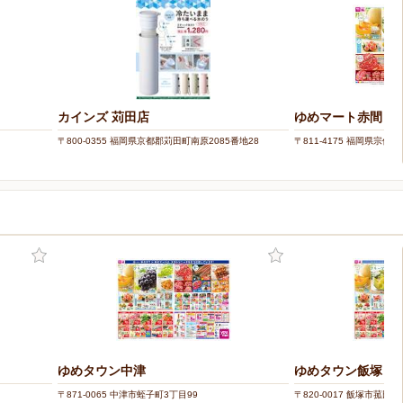
カインズ 苅田店
ゆめマート赤間
〒800-0355 福岡県京都郡苅田町南原2085番地28
〒811-4175 福岡県宗像市
ゆめタウン中津
ゆめタウン飯塚
〒871-0065 中津市蛭子町3丁目99
〒820-0017 飯塚市菰田