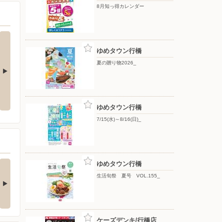
8月知っ得カレンダー
ゆめタウン行橋
夏の贈り物2026_
8/1(土)〜8/9(日)_
7/15(水)〜8/16(日)_
ゆめタウン行橋
7/15(水)～8/16(日)_
3COINS+plus〉今週
ゆめタウン行橋
新商品のご案内…
生活旬祭 夏号 VOL.155_
んにちは♪ 3COINS+plus
めタウン行橋店で…
ケーズデンキ/行橋店