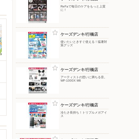
ReFaで毎日のケアをもっと上質
に！
ケーズデンキ/行橋店
使いたいときすぐ使える！猛暑対
策グッズ
ケーズデンキ/行橋店
アーティストの想いに満ちる音。
WF-1000X M6
ケーズデンキ/行橋店
冷たさ長持ち！トリプルメガアイ
ス