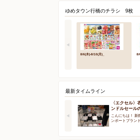
ゆめタウン行橋のチラシ 9枚
8/6(木)-8/10(月)_
8/
最新タイムライン
〈エクセル〉
ンドルセール
こんにちは！ 新
ンポートブラン