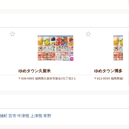
ー
ゆめタウン久留米
ゆめタウン博多
〒839-0865 福岡県久留米市新合川1丁目2-1
〒812-0055 福岡県福岡
樋町
宮市
中津熊
上津熊
草野