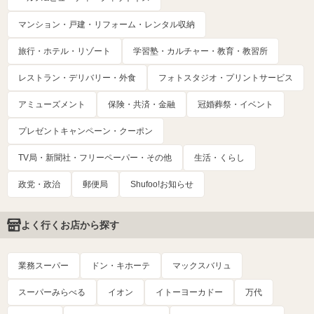
マンション・戸建・リフォーム・レンタル収納
旅行・ホテル・リゾート
学習塾・カルチャー・教育・教習所
レストラン・デリバリー・外食
フォトスタジオ・プリントサービス
アミューズメント
保険・共済・金融
冠婚葬祭・イベント
プレゼントキャンペーン・クーポン
TV局・新聞社・フリーペーパー・その他
生活・くらし
政党・政治
郵便局
Shufoo!お知らせ
よく行くお店から探す
業務スーパー
ドン・キホーテ
マックスバリュ
スーパーみらべる
イオン
イトーヨーカドー
万代