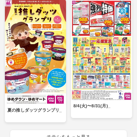
8/4(火)〜8/31(月)_
夏の推しダッツグランプリ_