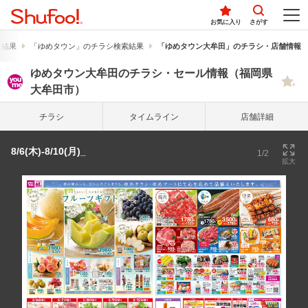
お気に入り
さがす
索結果
「ゆめタウン」のチラシ検索結果
「ゆめタウン大牟田」のチラシ・店舗情報
ゆめタウン大牟田のチラシ・セール情報（福岡県
大牟田市）
チラシ
タイム
ライン
店舗詳細
8/6(木)-8/10(月)_
1/2
拡大