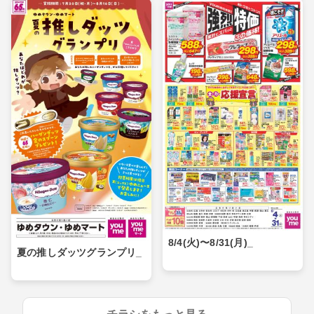
8/4(火)〜8/31(月)_
夏の推しダッツグランプリ_