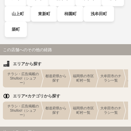
山上町
東新町
柿園町
浅牟田町
築町
この店舗へのその他の経路
エリアから探す
チラシ・広告掲載の
都道府県から
福岡県の市区
大牟田市のチ
Shufoo!（シュフ
探す
町村一覧
ラシ一覧
ー）
エリア×カテゴリから探す
チラシ・広告掲載の
都道府県から
福岡県の市区
大牟田市のチ
Shufoo!（シュフ
探す
町村一覧
ラシ一覧
ー）