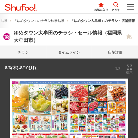
お気に入り
さがす
索結果
「ゆめタウン」のチラシ検索結果
「ゆめタウン大牟田」のチラシ・店舗情報
ゆめタウン大牟田のチラシ・セール情報（福岡県
大牟田市）
チラシ
タイム
ライン
店舗詳細
8/6(木)-8/10(月)_
1/2
拡大