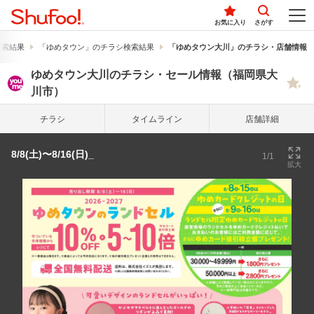
お気に入り
さがす
検索結果
「ゆめタウン」のチラシ検索結果
「ゆめタウン大川」のチラシ・店舗情報
ゆめタウン大川のチラシ・セール情報（福岡県大
川市）
チラシ
タイム
ライン
店舗詳細
8/8(土)〜8/16(日)_
1/1
拡大