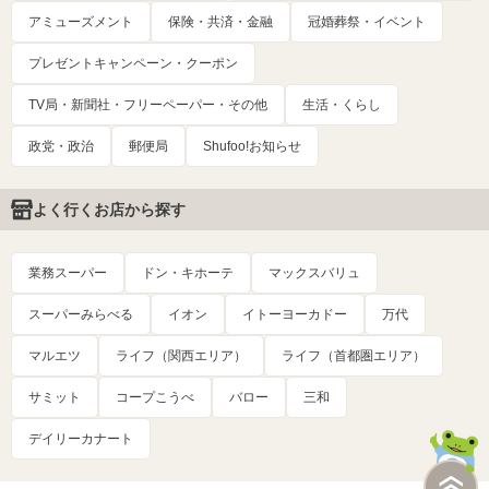
アミューズメント
保険・共済・金融
冠婚葬祭・イベント
プレゼントキャンペーン・クーポン
TV局・新聞社・フリーペーパー・その他
生活・くらし
政党・政治
郵便局
Shufoo!お知らせ
よく行くお店から探す
業務スーパー
ドン・キホーテ
マックスバリュ
スーパーみらべる
イオン
イトーヨーカドー
万代
マルエツ
ライフ（関西エリア）
ライフ（首都圏エリア）
サミット
コープこうべ
バロー
三和
デイリーカナート