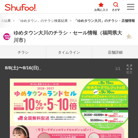
お気に入り
さがす
検索結果
「ゆめタウン」のチラシ検索結果
「ゆめタウン大川」のチラシ・店舗情報
ゆめタウン大川のチラシ・セール情報（福岡県大
川市）
チラシ
タイム
ライン
店舗詳細
8/8(土)〜8/16(日)_
1/1
拡大