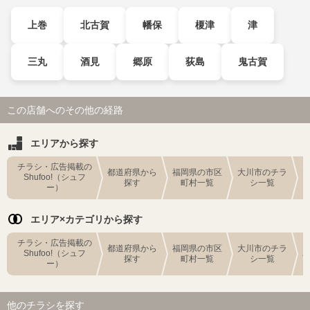
上巻
北古賀
幡保
榎津
津
三丸
酒見
郷原
荻島
鬼古賀
この店舗へのその他の経路
エリアから探す
チラシ・広告掲載の
都道府県から
福岡県の市区
大川市のチラ
Shufoo!（シュフ
探す
町村一覧
シ一覧
ー）
エリア×カテゴリから探す
チラシ・広告掲載の
都道府県から
福岡県の市区
大川市のチラ
Shufoo!（シュフ
探す
町村一覧
シ一覧
ー）
他のチラシを探す