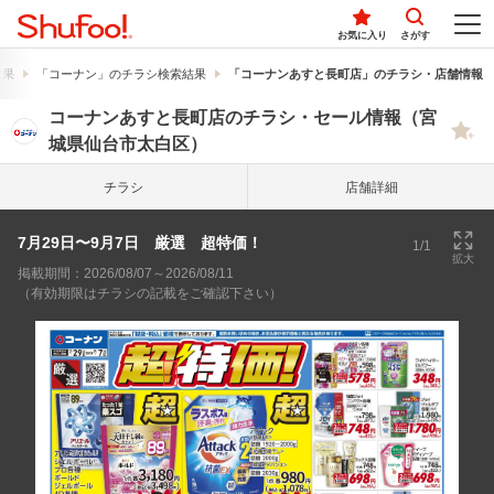
お気に入り
さがす
結果
「コーナン」のチラシ検索結果
「コーナンあすと長町店」のチラシ・店舗情報
コーナンあすと長町店のチラシ・セール情報（宮
城県仙台市太白区）
チラシ
店舗詳細
7月29日〜9月7日 厳選 超特価！
1/1
拡大
掲載期間：2026/08/07～2026/08/11
（有効期限はチラシの記載をご確認下さい）