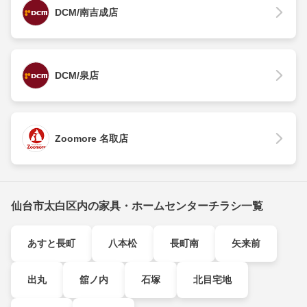
DCM/南吉成店
DCM/泉店
Zoomore 名取店
仙台市太白区内の家具・ホームセンターチラシ一覧
あすと長町
八本松
長町南
矢来前
出丸
舘ノ内
石塚
北目宅地