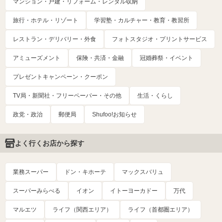
マンション・戸建・リフォーム・レンタル収納
旅行・ホテル・リゾート
学習塾・カルチャー・教育・教習所
レストラン・デリバリー・外食
フォトスタジオ・プリントサービス
アミューズメント
保険・共済・金融
冠婚葬祭・イベント
プレゼントキャンペーン・クーポン
TV局・新聞社・フリーペーパー・その他
生活・くらし
政党・政治
郵便局
Shufoo!お知らせ
よく行くお店から探す
業務スーパー
ドン・キホーテ
マックスバリュ
スーパーみらべる
イオン
イトーヨーカドー
万代
マルエツ
ライフ（関西エリア）
ライフ（首都圏エリア）