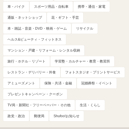
車・バイク
スポーツ用品・自転車
携帯・通信・家電
通販・ネットショップ
花・ギフト・手芸
本・雑誌・音楽・DVD・映画・ゲーム
リサイクル
ヘルス&ビューティ・フィットネス
マンション・戸建・リフォーム・レンタル収納
旅行・ホテル・リゾート
学習塾・カルチャー・教育・教習所
レストラン・デリバリー・外食
フォトスタジオ・プリントサービス
アミューズメント
保険・共済・金融
冠婚葬祭・イベント
プレゼントキャンペーン・クーポン
TV局・新聞社・フリーペーパー・その他
生活・くらし
政党・政治
郵便局
Shufoo!お知らせ