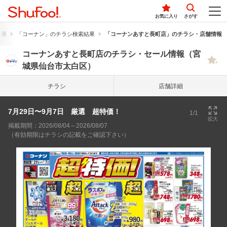
お気に入り
さがす
結果
「コーナン」のチラシ検索結果
「コーナンあすと長町店」のチラシ・店舗情報
コーナンあすと長町店のチラシ・セール情報（宮
城県仙台市太白区）
チラシ
店舗詳細
7月29日〜9月7日 厳選 超特価！
1/1
拡大
掲載期間：2026/08/04～2026/08/07
（有効期限はチラシの記載をご確認下さい）