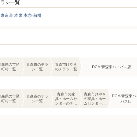
チラシ一覧
東造道
本泉
本泉
前橋
青森県の市区
青森市のチラ
青森市けやき
DCM/青森東バイパス店
町村一覧
シ一覧
のチラシ一覧
青森市の家
青森市けやき
DCM/青森東バ
青森県の市区
青森市のチラ
具・ホームセ
の家具・ホー
町村一覧
シ一覧
パス店
ンターのチラ
ムセンターの
シ一覧
チラシ一覧