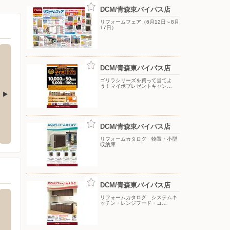
DCM/青森東バイパス店
リフォームフェア（6月12日～8月
17日）
DCM/青森東バイパス店
ゴリラシリーズを買って当てよ
う！マイボプレゼントキャン…
ーしまむら/新城店
DCM/東青森店
ツルハ
DCM/青森東バイパス店
〒030-0916 青森県青森市大字田屋敷字増田16-2
〒030-
石江字江渡45-3
リフォームカタログ 物置・小型
収納庫
DCM/青森東バイパス店
リフォームカタログ システムキ
ッチン・レンジフード・コ…