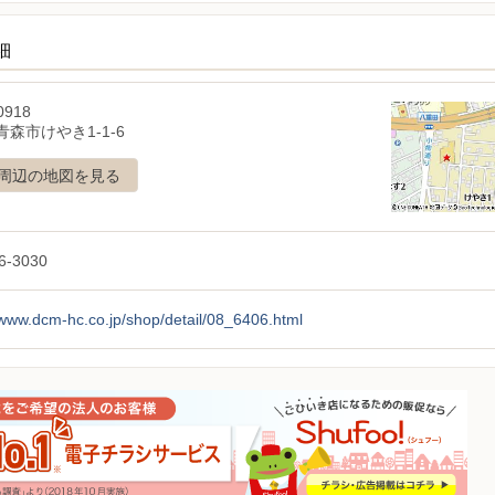
細
0918
森市けやき1-1-6
周辺の地図を見る
6-3030
/www.dcm-hc.co.jp/shop/detail/08_6406.html