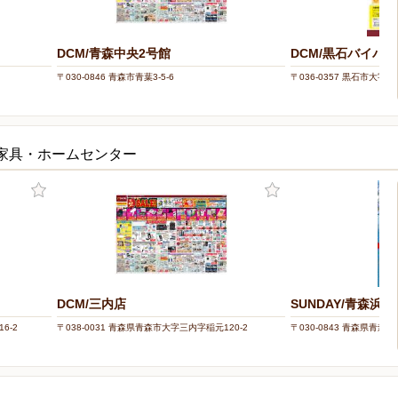
DCM/青森中央2号館
DCM/黒石バイパ
〒030-0846 青森市青葉3-5-6
〒036-0357 黒石市大字追子
の家具・ホームセンター
DCM/三内店
SUNDAY/青森浜田
6-2
〒038-0031 青森県青森市大字三内字稲元120-2
〒030-0843 青森県青森