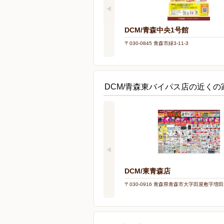
DCM/青森中央1号館
〒030-0845 青森市緑3-11-3
DCM/青森東バイパス店の近く
DCM/東青森店
〒030-0916 青森県青森市大字田屋敷字増田1