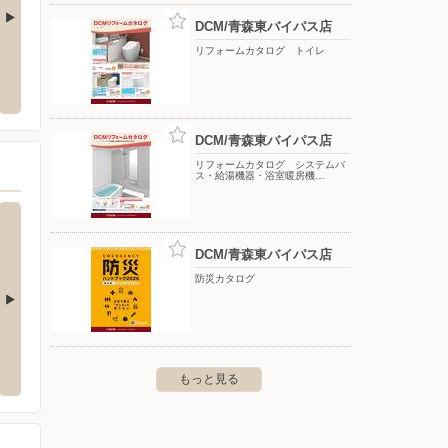
DCM/青森東バイパス店
リフォームカタログ トイレ
ス店
DCM/柏店
DCM
野木3-272-4
〒038-3103 つがる市柏上古川房田145-1
〒036-8
DCM/青森東バイパス店
リフォームカタログ システムバ
ス・給湯機器・浴室暖房機…
DCM/青森東バイパス店
防災カタログ
店
SUNDAY/青森虹ヶ丘店
DCM
市大字浜田字玉川196-1
〒030-0948 青森県青森市虹ヶ丘二丁目1番1号
〒030-0
もっと見る