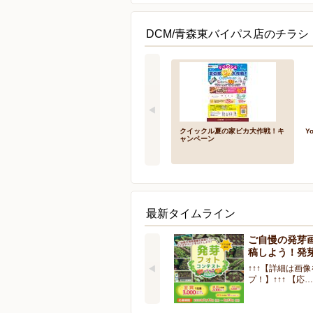
DCM/青森東バイパス店のチラシ
クイックル夏の家ピカ大作戦！キ
Y
ャンペーン
最新タイムライン
ご自慢の発芽
稿しよう！発
↑↑↑【詳細は画
プ！】↑↑↑ 【応…