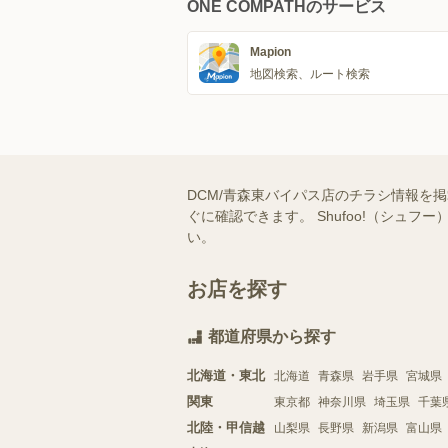
ONE COMPATHのサービス
Mapion
地図検索、ルート検索
DCM/青森東バイパス店のチラシ情報を
ぐに確認できます。 Shufoo!（シ
い。
お店を探す
都道府県から探す
北海道・東北
北海道
青森県
岩手県
宮城県
関東
東京都
神奈川県
埼玉県
千葉
北陸・甲信越
山梨県
長野県
新潟県
富山県