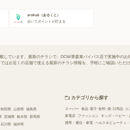
aruku&（あるくと）
歩いてポイントが貯まる
掲載しています。最新のチラシで、DCM/青森東バイパス店で実施中の
ュフー）ではお近くの店舗で使える最新のチラシ情報を、手軽にご確認いた
カテゴリから探す
スーパー
食品･菓子･飲料･酒･日用品･コ
秋田県
山形県
福島県
家電店
ファッション
キッズ・ベビー・
県
茨城県
栃木県
群馬県
携帯・通信・家電
ヘルス＆ビューティ・
石川県
福井県