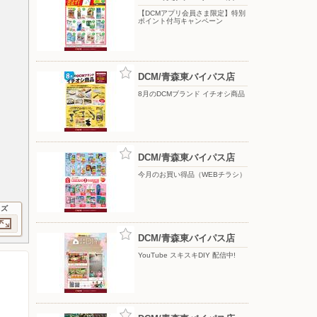
【DCMアプリ会員さま限定】特別
ポイント付与キャンペーン
DCM/青森東バイパス店
8月のDCMブランド イチオシ商品
DCM/青森東バイパス店
今月のお買い得品（WEBチラシ）
イズ
DCM/青森東バイパス店
YouTube スキスキDIY 配信中!