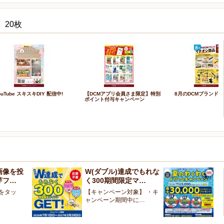
 20枚
ouTube スキスキDIY 配信中!
【DCMアプリ会員さま限定】特別
8月のDCMブランド 
ポイント付与キャンペーン
画像を投
W(ダブル)達成でもれな
お
芽フ…
く300期間限定マ…
ン
像をタッ
【キャンペーン対象】 ・キ
【
ャンペーン期間中に…
ペ