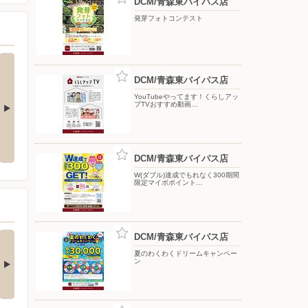
DCM/青森東バイパス店
発芽フォトコンテスト
DCM/青森東バイパス店
YouTubeやってます！くらしアッ
プTVおすすめ動画…
イチオシ商品
今月のお買い得品（WEBチラ
発芽フォトコンテスト
シ）
DCM/青森東バイパス店
W(ダブル)達成でもれなく300期間
限定マイボポイント…
買い物がビックチャ
【アプリ応募限定】マ
DCM/青森東バイパス店
スに！夏のわく…
イボポイントプレ…
夏のわくわくドリームキャンペー
ン
アプリ応募限定】 キャン
シャンプー・リンス、ボデ
ーン期間中の合計…
ィケア、オーラルケア…