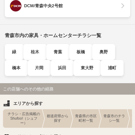
DCM/青森中央2号館
青森市内の家具・ホームセンターチラシ一覧
緑
桂木
青葉
板橋
奥野
橋本
片岡
浜田
東大野
浦町
この店舗へのその他の経路
エリアから探す
チラシ・広告掲載の
都道府県から
青森県の市区
青森市のチラ
Shufoo!（シュフ
探す
町村一覧
シ一覧
ー）