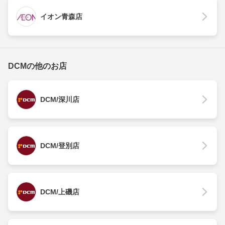
イオン青森店
DCMの他のお店
DCM/深川店
DCM/登別店
DCM/上磯店