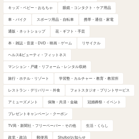
キッズ・ベビー・おもちゃ
眼鏡・コンタクト・ケア用品
車・バイク
スポーツ用品・自転車
携帯・通信・家電
通販・ネットショップ
花・ギフト・手芸
本・雑誌・音楽・DVD・映画・ゲーム
リサイクル
ヘルス&ビューティ・フィットネス
マンション・戸建・リフォーム・レンタル収納
旅行・ホテル・リゾート
学習塾・カルチャー・教育・教習所
レストラン・デリバリー・外食
フォトスタジオ・プリントサービス
アミューズメント
保険・共済・金融
冠婚葬祭・イベント
プレゼントキャンペーン・クーポン
TV局・新聞社・フリーペーパー・その他
生活・くらし
政党・政治
郵便局
Shufoo!お知らせ