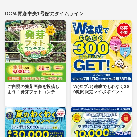
DCM/青森中央1号館のタイムライン
ご自慢の発芽画像を投稿し
W(ダブル)達成でもれなく30
よう！発芽フォトコンテス
0期間限定マイボポイントG
ト
ET！