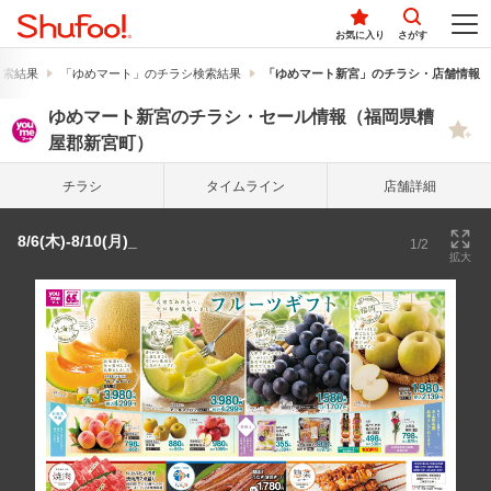
お気に入り
さがす
検索結果
「ゆめマート」のチラシ検索結果
「ゆめマート新宮」のチラシ・店舗情報
ゆめマート新宮のチラシ・セール情報（福岡県糟
屋郡新宮町）
チラシ
タイム
ライン
店舗詳細
8/6(木)-8/10(月)_
1/2
拡大