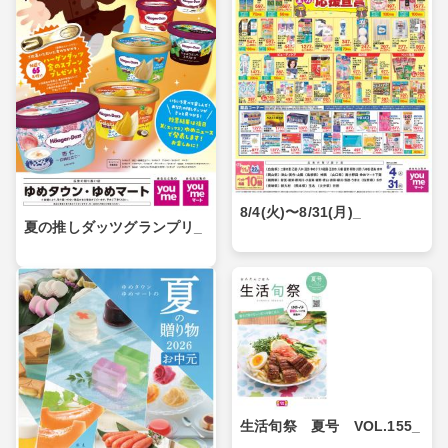
8/4(火)〜8/31(月)_
夏の推しダッツグランプリ_
生活旬祭 夏号 VOL.155_