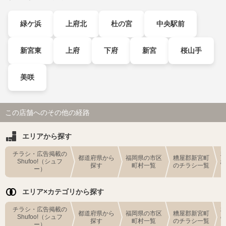
緑ケ浜
上府北
杜の宮
中央駅前
新宮東
上府
下府
新宮
桜山手
美咲
この店舗へのその他の経路
エリアから探す
チラシ・広告掲載の
都道府県から
福岡県の市区
糟屋郡新宮町
Shufoo!（シュフ
探す
町村一覧
のチラシ一覧
ー）
エリア×カテゴリから探す
チラシ・広告掲載の
都道府県から
福岡県の市区
糟屋郡新宮町
Shufoo!（シュフ
探す
町村一覧
のチラシ一覧
ー）