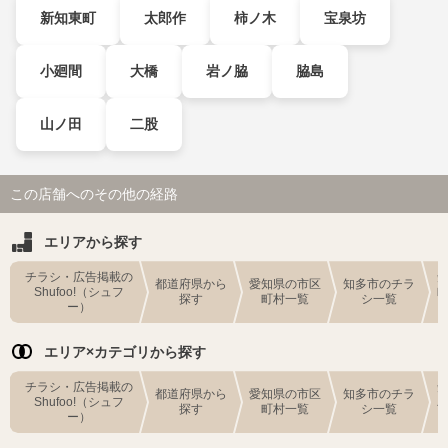
新知東町
太郎作
柿ノ木
宝泉坊
小廻間
大橋
岩ノ脇
脇島
山ノ田
二股
この店舗へのその他の経路
エリアから探す
チラシ・広告掲載の
都道府県から
愛知県の市区
知多市のチラ
Shufoo!（シュフ
探す
町村一覧
シ一覧
ー）
エリア×カテゴリから探す
チラシ・広告掲載の
都道府県から
愛知県の市区
知多市のチラ
Shufoo!（シュフ
探す
町村一覧
シ一覧
ー）