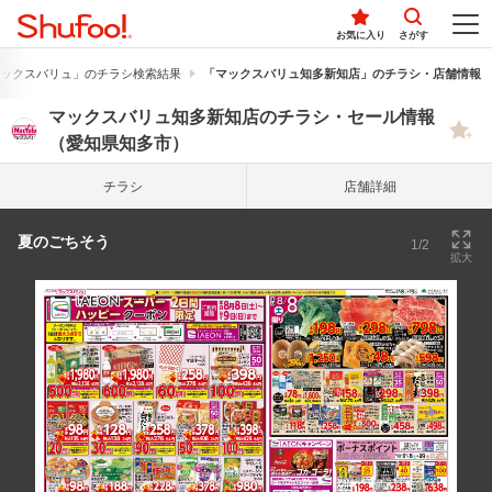
お気に入り
さがす
ックスバリュ」のチラシ検索結果
「マックスバリュ知多新知店」のチラシ・店舗情報
マックスバリュ知多新知店のチラシ・セール情報
（愛知県知多市）
チラシ
店舗詳細
夏のごちそう
1/2
拡大