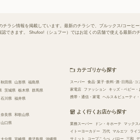
のチラシ情報を掲載しています。最新のチラシで、ブルックス/コーヒ
認できます。 Shufoo!（シュフー）ではお近くの店舗で使える最新
カテゴリから探す
スーパー
食品･菓子･飲料･酒･日用品･コ
秋田県
山形県
福島県
家電店
ファッション
キッズ・ベビー・
県
茨城県
栃木県
群馬県
携帯・通信・家電
ヘルス＆ビューティ・
石川県
福井県
よく行くお店から探す
奈良県
和歌山県
山口県
業務スーパー
ドン・キホーテ
マックス
イトーヨーカドー
万代
マルエツ
ライ
サミット
コープこうべ
バロー
三和
デ
大分県
宮崎県
鹿児島県
沖縄県