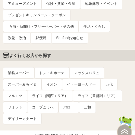
アミューズメント
保険・共済・金融
冠婚葬祭・イベント
プレゼントキャンペーン・クーポン
TV局・新聞社・フリーペーパー・その他
生活・くらし
政党・政治
郵便局
Shufoo!お知らせ
よく行くお店から探す
業務スーパー
ドン・キホーテ
マックスバリュ
スーパーみらべる
イオン
イトーヨーカドー
万代
マルエツ
ライフ（関西エリア）
ライフ（首都圏エリア）
サミット
コープこうべ
バロー
三和
デイリーカナート