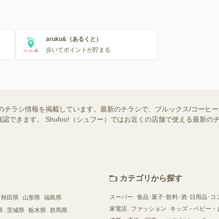
aruku&（あるくと）
歩いてポイントが貯まる
のチラシ情報を掲載しています。最新のチラシで、ブルックス/コーヒ
認できます。 Shufoo!（シュフー）ではお近くの店舗で使える最新
カテゴリから探す
スーパー
食品･菓子･飲料･酒･日用品･コ
秋田県
山形県
福島県
家電店
ファッション
キッズ・ベビー・
県
茨城県
栃木県
群馬県