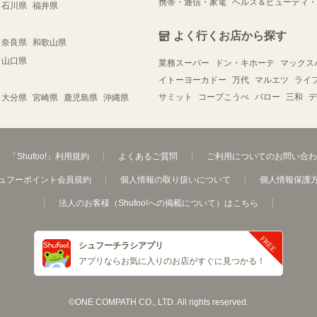
携帯・通信・家電
ヘルス＆ビューティ・
石川県
福井県
よく行くお店から探す
奈良県
和歌山県
山口県
業務スーパー
ドン・キホーテ
マックス
イトーヨーカドー
万代
マルエツ
ライ
サミット
コープこうべ
バロー
三和
デ
大分県
宮崎県
鹿児島県
沖縄県
「Shufoo!」利用規約
よくあるご質問
ご利用についてのお問い合わ
ュフーポイント会員規約
個人情報の取り扱いについて
個人情報保護
法人のお客様（Shufoo!への掲載について）はこちら
シュフーチラシアプリ
アプリならお気に入りのお店がすぐに見つかる！
©ONE COMPATH CO., LTD. All rights reserved.