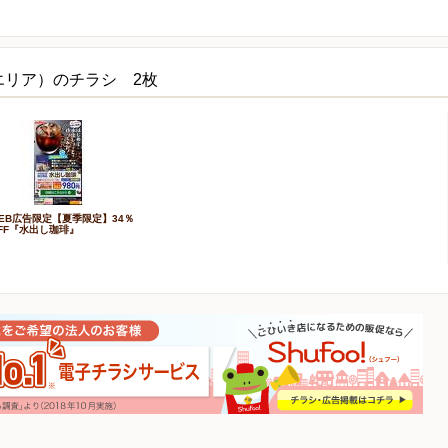
エリア）のチラシ 2枚
EB広告限定【夏季限定】34％
FF『水出し珈琲』