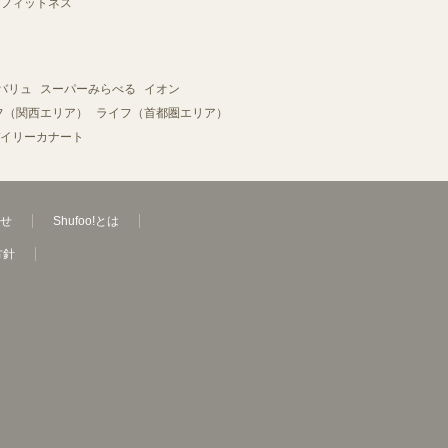
フィットネス
バリュ
スーパーみらべる
イオン
フ（関西エリア）
ライフ（首都圏エリア）
イリーカナート
せ
Shufoo!とは
方針