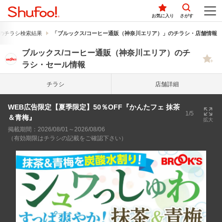
お気に入り
さがす
のチラシ検索結果
「ブルックス/コーヒー通販（神奈川エリア）」のチラシ・店舗情報
ブルックス/コーヒー通販（神奈川エリア）のチ
ラシ・セール情報
チラシ
店舗詳細
WEB広告限定【夏季限定】50％OFF『かんたフェ 抹茶
1/5
＆青梅』
拡大
掲載期間：2026/08/01～2026/08/06
（有効期限はチラシの記載をご確認下さい）