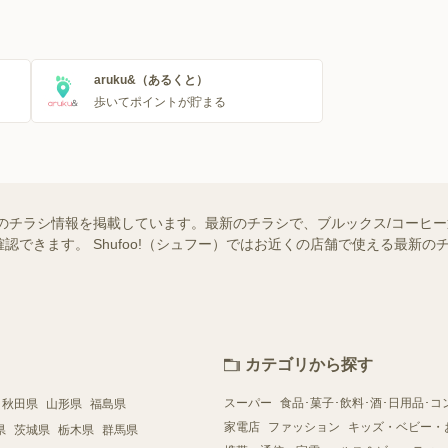
aruku&（あるくと）
歩いてポイントが貯まる
のチラシ情報を掲載しています。最新のチラシで、ブルックス/コーヒ
認できます。 Shufoo!（シュフー）ではお近くの店舗で使える最新
カテゴリから探す
スーパー
食品･菓子･飲料･酒･日用品･コ
秋田県
山形県
福島県
家電店
ファッション
キッズ・ベビー・
県
茨城県
栃木県
群馬県