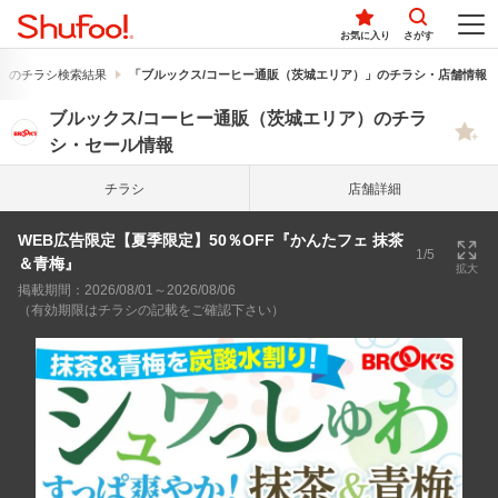
お気に入り
さがす
」のチラシ検索結果
「ブルックス/コーヒー通販（茨城エリア）」のチラシ・店舗情報
ブルックス/コーヒー通販（茨城エリア）のチラ
シ・セール情報
チラシ
店舗詳細
WEB広告限定【夏季限定】50％OFF『かんたフェ 抹茶
1/5
＆青梅』
拡大
掲載期間：2026/08/01～2026/08/06
（有効期限はチラシの記載をご確認下さい）