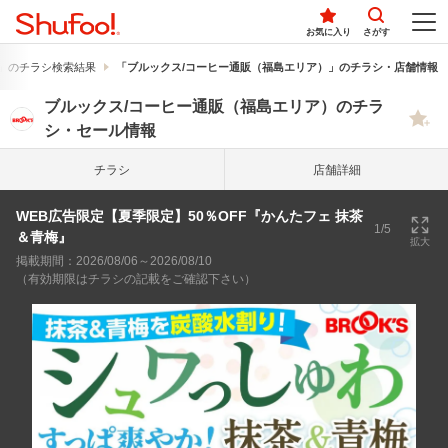
お気に入り
さがす
」のチラシ検索結果
「ブルックス/コーヒー通販（福島エリア）」のチラシ・店舗情報
ブルックス/コーヒー通販（福島エリア）のチラ
シ・セール情報
チラシ
店舗詳細
WEB広告限定【夏季限定】50％OFF『かんたフェ 抹茶
1/5
＆青梅』
拡大
掲載期間：2026/08/06～2026/08/10
（有効期限はチラシの記載をご確認下さい）