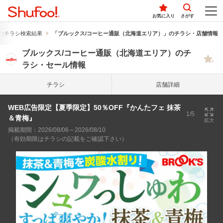
お気に入り
さがす
のチラシ検索結果
「ブルックス/コーヒー通販（北海道エリア）」のチラシ・店舗情報
ブルックス/コーヒー通販（北海道エリア）のチ
ラシ・セール情報
チラシ
店舗詳細
WEB広告限定【夏季限定】50％OFF『かんたフェ 抹茶
1/5
＆青梅』
拡大
掲載期間：2026/08/06～2026/08/10
（有効期限はチラシの記載をご確認下さい）