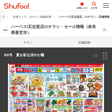
お気に入り
さがす
結果
「近商ストア」のチラシ検索結果
「ハーベス/五位堂店」のチラシ・店舗情報
ハーベス/五位堂店のチラシ・セール情報（奈良
県香芝市）
チラシ
店舗詳細
8/6号 夏を彩る涼やか麺
1/2
拡大