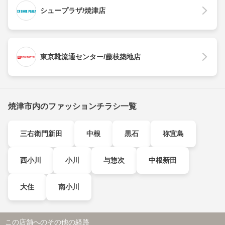
シュープラザ/焼津店
東京靴流通センター/藤枝築地店
焼津市内のファッションチラシ一覧
三右衛門新田
中根
黒石
祢宜島
西小川
小川
与惣次
中根新田
大住
南小川
この店舗へのその他の経路