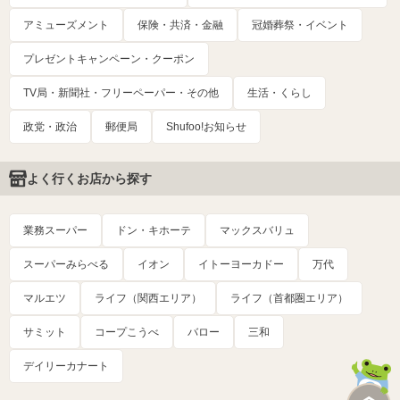
アミューズメント
保険・共済・金融
冠婚葬祭・イベント
プレゼントキャンペーン・クーポン
TV局・新聞社・フリーペーパー・その他
生活・くらし
政党・政治
郵便局
Shufoo!お知らせ
よく行くお店から探す
業務スーパー
ドン・キホーテ
マックスバリュ
スーパーみらべる
イオン
イトーヨーカドー
万代
マルエツ
ライフ（関西エリア）
ライフ（首都圏エリア）
サミット
コープこうべ
バロー
三和
デイリーカナート