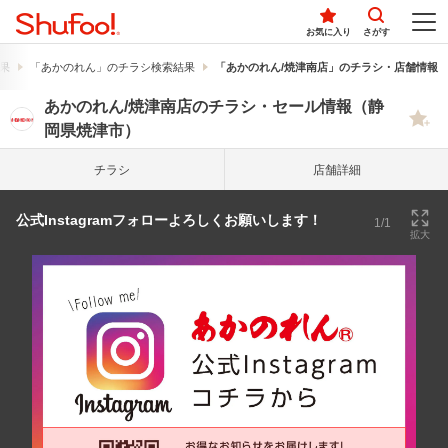
お気に入り
さがす
果
「あかのれん」のチラシ検索結果
「あかのれん/焼津南店」のチラシ・店舗情報
あかのれん/焼津南店のチラシ・セール情報（静
岡県焼津市）
チラシ
店舗詳細
公式Instagramフォローよろしくお願いします！
1/1
拡大