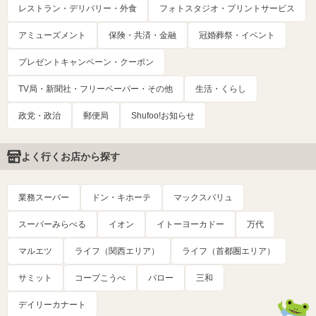
レストラン・デリバリー・外食
フォトスタジオ・プリントサービス
アミューズメント
保険・共済・金融
冠婚葬祭・イベント
プレゼントキャンペーン・クーポン
TV局・新聞社・フリーペーパー・その他
生活・くらし
政党・政治
郵便局
Shufoo!お知らせ
よく行くお店から探す
業務スーパー
ドン・キホーテ
マックスバリュ
スーパーみらべる
イオン
イトーヨーカドー
万代
マルエツ
ライフ（関西エリア）
ライフ（首都圏エリア）
サミット
コープこうべ
バロー
三和
デイリーカナート