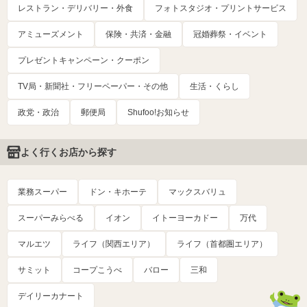
レストラン・デリバリー・外食
フォトスタジオ・プリントサービス
アミューズメント
保険・共済・金融
冠婚葬祭・イベント
プレゼントキャンペーン・クーポン
TV局・新聞社・フリーペーパー・その他
生活・くらし
政党・政治
郵便局
Shufoo!お知らせ
よく行くお店から探す
業務スーパー
ドン・キホーテ
マックスバリュ
スーパーみらべる
イオン
イトーヨーカドー
万代
マルエツ
ライフ（関西エリア）
ライフ（首都圏エリア）
サミット
コープこうべ
バロー
三和
デイリーカナート