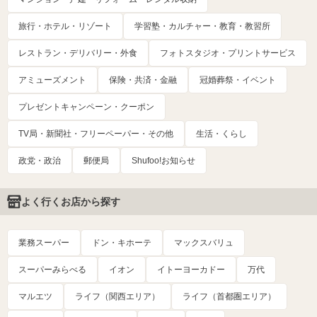
旅行・ホテル・リゾート
学習塾・カルチャー・教育・教習所
レストラン・デリバリー・外食
フォトスタジオ・プリントサービス
アミューズメント
保険・共済・金融
冠婚葬祭・イベント
プレゼントキャンペーン・クーポン
TV局・新聞社・フリーペーパー・その他
生活・くらし
政党・政治
郵便局
Shufoo!お知らせ
よく行くお店から探す
業務スーパー
ドン・キホーテ
マックスバリュ
スーパーみらべる
イオン
イトーヨーカドー
万代
マルエツ
ライフ（関西エリア）
ライフ（首都圏エリア）