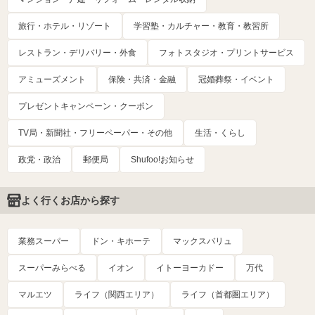
旅行・ホテル・リゾート
学習塾・カルチャー・教育・教習所
レストラン・デリバリー・外食
フォトスタジオ・プリントサービス
アミューズメント
保険・共済・金融
冠婚葬祭・イベント
プレゼントキャンペーン・クーポン
TV局・新聞社・フリーペーパー・その他
生活・くらし
政党・政治
郵便局
Shufoo!お知らせ
よく行くお店から探す
業務スーパー
ドン・キホーテ
マックスバリュ
スーパーみらべる
イオン
イトーヨーカドー
万代
マルエツ
ライフ（関西エリア）
ライフ（首都圏エリア）