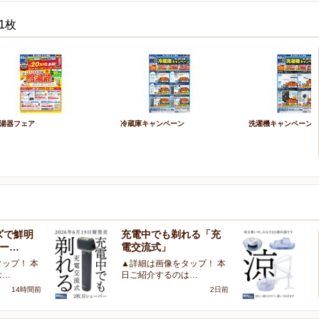
1枚
湯器フェア
冷蔵庫キャンペーン
洗濯機キャンペーン
ズで鮮明
充電中でも剃れる「充
お
ズー…
電交流式」
じ
ップ！ 本
▲詳細は画像をタップ！ 本
▲
は…
日ご紹介するのは…
日
14時間前
2日前