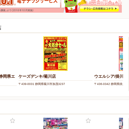
店
（静岡県エ
ケーズデンキ/菊川店
ウエルシア/掛川上
〒439-0031 静岡県菊川市加茂3237
〒436-0342 静岡県掛川市