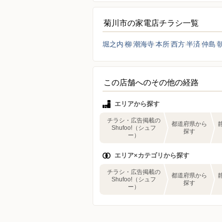
菊川市の家電店チラシ一覧
堀之内
柳
潮海寺
本所
西方
半済
仲島
この店舗へのその他の経路
エリアから探す
チラシ・広告掲載の
都道府県から
Shufoo!（シュフ
探す
ー）
エリア×カテゴリから探す
チラシ・広告掲載の
都道府県から
Shufoo!（シュフ
探す
ー）