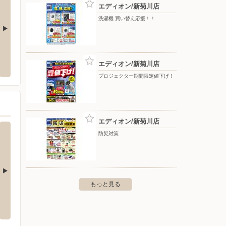
エディオン/新菊川店
洗濯機 買い替え応援！！
エディオン/アピタ磐田店
エディ
エディオン/新菊川店
0-1
〒438-0071 磐田市今之浦3-1-11アピタ磐田店1階
〒425-
プロジェクター期間限定値下げ！
エディオン/新菊川店
防災対策
もっと見る
タウン浜岡店
エディオン/藤枝店
ケーズ
崎市池新田5942-1 イオンタウン
〒426-0031 静岡県藤枝市築地570-1
〒439-