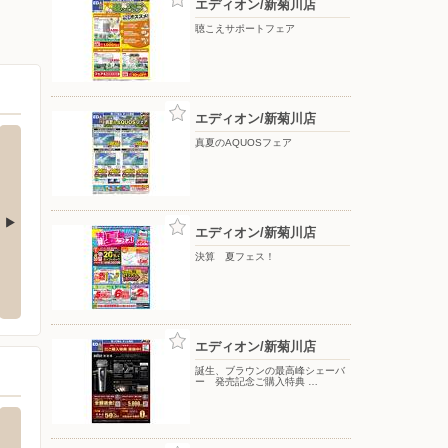
エディオン/新菊川店
聴こえサポートフェア
エディオン/新菊川店
真夏のAQUOSフェア
エディオン/新菊川店
決算 夏フェス！
西郷店
エディオン/藤枝店
ウエル
上西郷508-1
〒426-0031 静岡県藤枝市築地570-1
〒436-0
エディオン/新菊川店
誕生、ブラウンの最高峰シェーバ
ー 発売記念ご購入特典 …