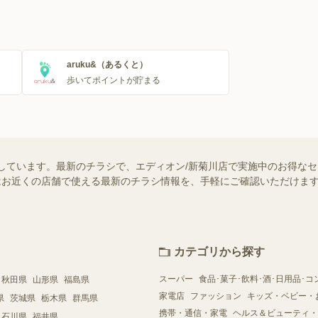
aruku&（あるくと）
歩いてポイントが貯まる
しています。最新のチラシで、エディオン/新菊川店で実施中のお得な
ー）ではお近くの店舗で使える最新のチラシ情報を、手軽にご確認いただけ
カテゴリから探す
スーパー
食品･菓子･飲料･酒･日用品･コ
秋田県
山形県
福島県
家電店
ファッション
キッズ・ベビー・
県
茨城県
栃木県
群馬県
携帯・通信・家電
ヘルス＆ビューティ・
石川県
福井県