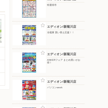
特選得市
エディオン/新菊川店
冷蔵庫 買い替え応援！！
エディオン/新菊川店
ANKERフェア まとめ買いがお
得！
エディオン/新菊川店
パソコンweek