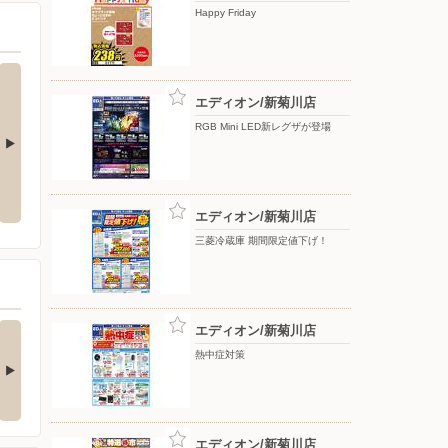
Happy Friday
エディオン/新菊川店
RGB Mini LED新レグザが登場
Happy Friday
Panasonic 期間限定値下げ！
エディオン/新菊川店
三菱冷蔵庫 期間限定値下げ！
うちで楽しく涼を感
大事なカードボックス
エディオン/新菊川店
られる、そうめ…
をホコリや落下物…
熱中症対策
詳細は画像をタップ！ 本
▲詳細は画像をタップ！ 本
ご紹介するのは…
日ご紹介するのは…
4日前
6日前
エディオン/新菊川店