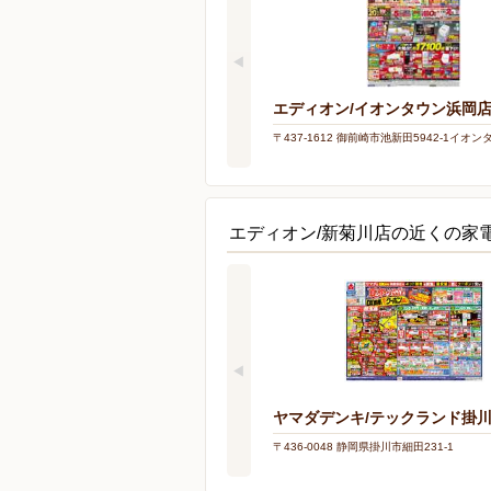
エディオン/イオンタウン浜岡
〒437-1612 御前崎市池新田5942-1イオ
エディオン/新菊川店の近くの家
ヤマダデンキ/テックランド掛
〒436-0048 静岡県掛川市細田231-1