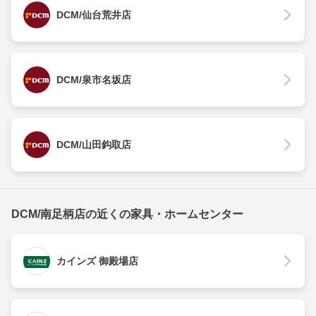
DCM/仙台荒井店
DCM/泉市名坂店
DCM/山田鈎取店
DCM/南足柄店の近くの家具・ホームセンター
カインズ 御殿場店