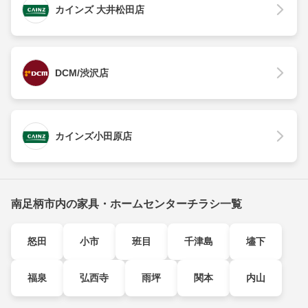
カインズ 大井松田店
DCM/渋沢店
カインズ小田原店
南足柄市内の家具・ホームセンターチラシ一覧
怒田
小市
班目
千津島
壗下
福泉
弘西寺
雨坪
関本
内山