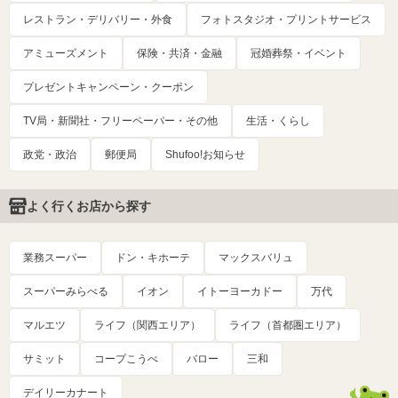
レストラン・デリバリー・外食
フォトスタジオ・プリントサービス
アミューズメント
保険・共済・金融
冠婚葬祭・イベント
プレゼントキャンペーン・クーポン
TV局・新聞社・フリーペーパー・その他
生活・くらし
政党・政治
郵便局
Shufoo!お知らせ
よく行くお店から探す
業務スーパー
ドン・キホーテ
マックスバリュ
スーパーみらべる
イオン
イトーヨーカドー
万代
マルエツ
ライフ（関西エリア）
ライフ（首都圏エリア）
サミット
コープこうべ
バロー
三和
デイリーカナート