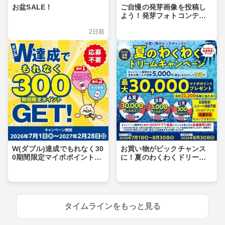
お盆SALE！
ご自慢の発芽画像を投稿し
よう！発芽フォトコンテス
ト
2日前
W(ダブル)達成でもれなく30
お買い物がビックチャンス
0期間限定マイボポイントG
に！夏のわくわくドリーム
ET！
キャンペーン
タイムラインをもっと見る