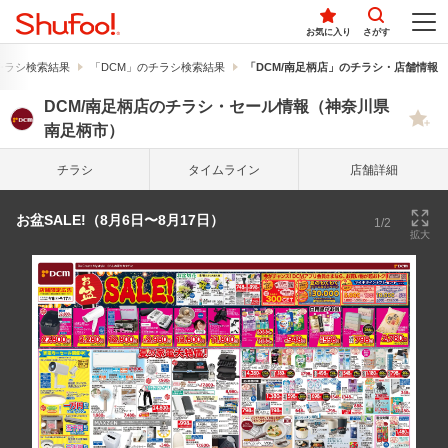
お気に入り
さがす
チラシ検索結果
「DCM」のチラシ検索結果
「DCM/南足柄店」のチラシ・店舗情報
DCM/南足柄店のチラシ・セール情報（神奈川県
南足柄市）
チラシ
タイム
ライン
店舗詳細
お盆SALE!（8月6日〜8月17日）
1/2
拡大