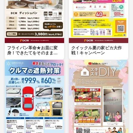
フライパン革命★お皿に変
クイックル夏の家ピカ大作
身！できたてをそのまま食
戦！キャンペーン
卓へ