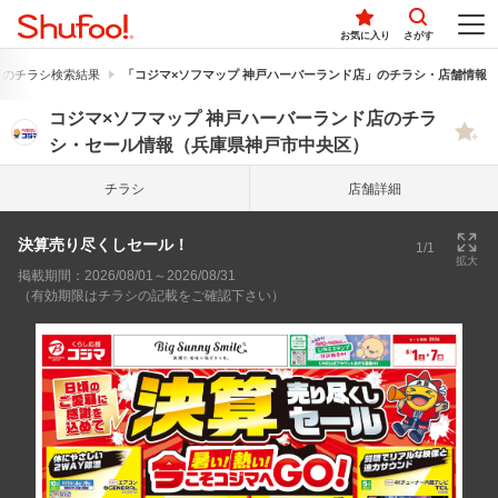
お気に入り
さがす
」のチラシ検索結果
「コジマ×ソフマップ 神戸ハーバーランド店」のチラシ・店舗情報
コジマ×ソフマップ 神戸ハーバーランド店のチラ
シ・セール情報（兵庫県神戸市中央区）
チラシ
店舗詳細
決算売り尽くしセール！
1/1
拡大
掲載期間：2026/08/01～2026/08/31
（有効期限はチラシの記載をご確認下さい）