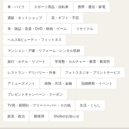
車・バイク
スポーツ用品・自転車
携帯・通信・家電
通販・ネットショップ
花・ギフト・手芸
本・雑誌・音楽・DVD・映画・ゲーム
リサイクル
ヘルス&ビューティ・フィットネス
マンション・戸建・リフォーム・レンタル収納
旅行・ホテル・リゾート
学習塾・カルチャー・教育・教習所
レストラン・デリバリー・外食
フォトスタジオ・プリントサービス
アミューズメント
保険・共済・金融
冠婚葬祭・イベント
プレゼントキャンペーン・クーポン
TV局・新聞社・フリーペーパー・その他
生活・くらし
政党・政治
郵便局
Shufoo!お知らせ