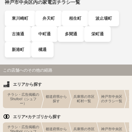
神戸市中央区内の家電店チラシ一覧
東川崎町
弁天町
相生町
波止場町
古湊通
中町通
多聞通
栄町通
新港町
橘通
この店舗へのその他の経路
エリアから探す
チラシ・広告掲載の
都道府県から
兵庫県の市区
神戸市中央区
Shufoo!（シュフ
探す
町村一覧
のチラシ一覧
ー）
エリア×カテゴリから探す
チラシ・広告掲載の
都道府県から
兵庫県の市区
神戸市中央区
Shufoo!（シュフ