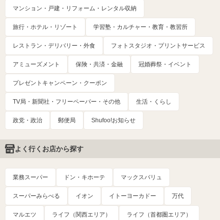
マンション・戸建・リフォーム・レンタル収納
旅行・ホテル・リゾート
学習塾・カルチャー・教育・教習所
レストラン・デリバリー・外食
フォトスタジオ・プリントサービス
アミューズメント
保険・共済・金融
冠婚葬祭・イベント
プレゼントキャンペーン・クーポン
TV局・新聞社・フリーペーパー・その他
生活・くらし
政党・政治
郵便局
Shufoo!お知らせ
よく行くお店から探す
業務スーパー
ドン・キホーテ
マックスバリュ
スーパーみらべる
イオン
イトーヨーカドー
万代
マルエツ
ライフ（関西エリア）
ライフ（首都圏エリア）