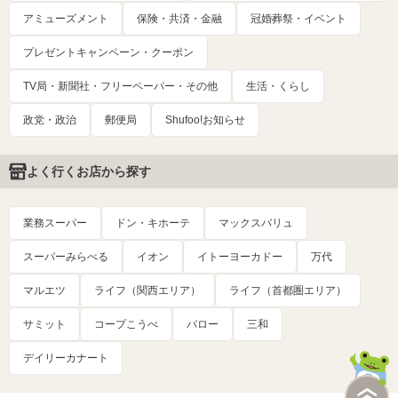
アミューズメント
保険・共済・金融
冠婚葬祭・イベント
プレゼントキャンペーン・クーポン
TV局・新聞社・フリーペーパー・その他
生活・くらし
政党・政治
郵便局
Shufoo!お知らせ
よく行くお店から探す
業務スーパー
ドン・キホーテ
マックスバリュ
スーパーみらべる
イオン
イトーヨーカドー
万代
マルエツ
ライフ（関西エリア）
ライフ（首都圏エリア）
サミット
コープこうべ
バロー
三和
デイリーカナート