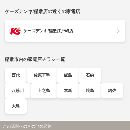
ケーズデンキ/稲敷店の近くの家電店
ケーズデンキ/稲敷江戸崎店
稲敷市内の家電店チラシ一覧
西代
佐原下手
飯島
石納
八筋川
上之島
本新
境島
結佐
大島
この店舗へのその他の経路